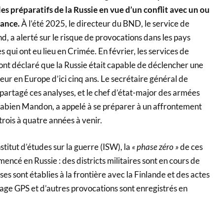
es préparatifs de la Russie en vue d’un conflit avec un ou
iance.
À l’été 2025, le directeur du BND, le service de
 a alerté sur le risque de provocations dans les pays
les qui ont eu lieu en Crimée. En février, les services de
nt déclaré que la Russie était capable de déclencher une
ur en Europe d’ici cinq ans. Le secrétaire général de
partagé ces analyses, et le chef d’état-major des armées
 Fabien Mandon, a appelé à se préparer à un affrontement
trois à quatre années à venir.
nstitut d’études sur la guerre (ISW), la
« phase zéro »
de ces
encé en Russie : des districts militaires sont en cours de
es sont établies à la frontière avec la Finlande et des actes
lage GPS et d’autres provocations sont enregistrés en