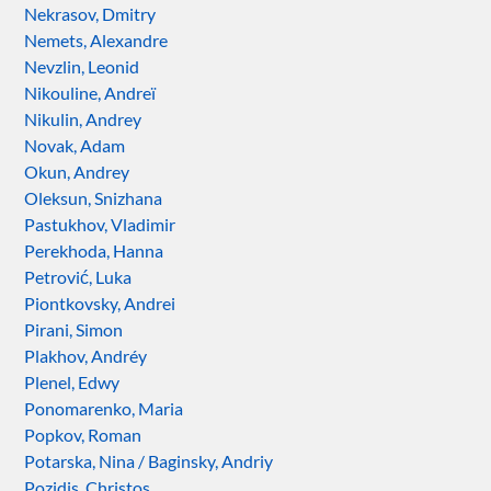
Nekrasov, Dmitry
Nemets, Alexandre
Nevzlin, Leonid
Nikouline, Andreï
Nikulin, Andrey
Novak, Adam
Okun, Andrey
Oleksun, Snizhana
Pastukhov, Vladimir
Perekhoda, Hanna
Petrović, Luka
Piontkovsky, Andrei
Pirani, Simon
Plakhov, Andréy
Plenel, Edwy
Ponomarenko, Maria
Popkov, Roman
Potarska, Nina / Baginsky, Andriy
Pozidis, Christos