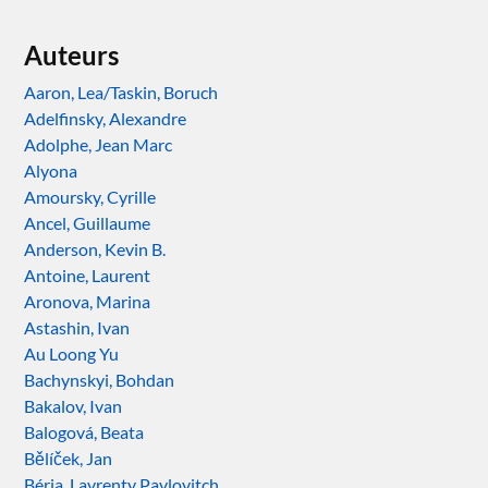
Auteurs
Aaron, Lea/Taskin, Boruch
Adelfinsky, Alexandre
Adolphe, Jean Marc
Alyona
Amoursky, Cyrille
Ancel, Guillaume
Anderson, Kevin B.
Antoine, Laurent
Aronova, Marina
Astashin, Ivan
Au Loong Yu
Bachynskyi, Bohdan
Bakalov, Ivan
Balogová, Beata
Bělíček, Jan
Béria, Lavrenty Pavlovitch