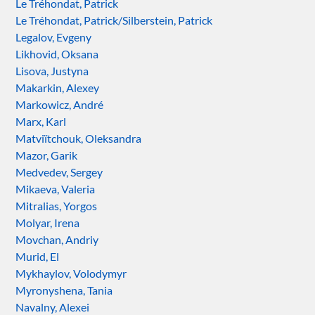
Le Tréhondat, Patrick
Le Tréhondat, Patrick/Silberstein, Patrick
Legalov, Evgeny
Likhovid, Oksana
Lisova, Justyna
Makarkin, Alexey
Markowicz, André
Marx, Karl
Matviïtchouk, Oleksandra
Mazor, Garik
Medvedev, Sergey
Mikaeva, Valeria
Mitralias, Yorgos
Molyar, Irena
Movchan, Andriy
Murid, El
Mykhaylov, Volodymyr
Myronyshena, Tania
Navalny, Alexei