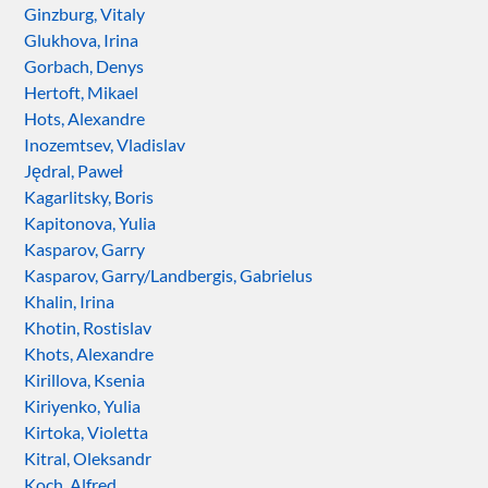
Ginzburg, Vitaly
Glukhova, Irina
Gorbach, Denys
Hertoft, Mikael
Hots, Alexandre
Inozemtsev, Vladislav
Jędral, Paweł
Kagarlitsky, Boris
Kapitonova, Yulia
Kasparov, Garry
Kasparov, Garry/Landbergis, Gabrielus
Khalin, Irina
Khotin, Rostislav
Khots, Alexandre
Kirillova, Ksenia
Kiriyenko, Yulia
Kirtoka, Violetta
Kitral, Oleksandr
Koch, Alfred