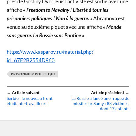
près de Gostiny Dvor. Puis l’activiste est sortie avec une
affiche
« Freedom to Navalny ! Liberté à tous les
prisonniers politiques ! Non à la guerre.
»
Abramova est
venue au deuxième piquet avec une affiche
« Monde
sans guerre. La Russie sans Poutine »
.
https://www.kasparov.ru/material.php?
id=67E2B2554D960
PRISONNIER POLITIQUE
← Article suivant
Article précédent →
Serbie : le nouveau front
La Russie a lancé une frappe de
étudiants-travailleurs
missile sur Sumy : 88 victimes,
dont 17 enfants