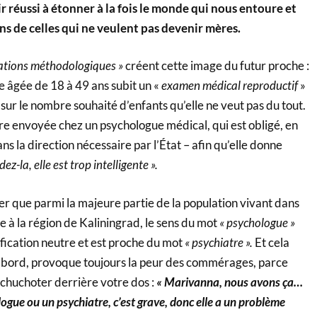
r réussi à étonner à la fois le monde qui nous entoure et
ns de celles qui ne veulent pas devenir mères.
tions méthodologiques »
créent cette image du futur proche :
e âgée de 18 à 49 ans subit un «
examen médical reproductif
»
 sur le nombre souhaité d’enfants qu’elle ne veut pas du tout.
 être envoyée chez un psychologue médical, qui est obligé, en
ns la direction nécessaire par l’État – afin qu’elle donne
dez-la, elle est trop intelligente ».
oter que parmi la majeure partie de la population vivant dans
e à la région de Kaliningrad, le sens du mot
« psychologue »
ification neutre et est proche du mot
« psychiatre ».
Et cela
d’abord, provoque toujours la peur des commérages, parce
chuchoter derrière votre dos :
« Marivanna, nous avons ça…
logue ou un psychiatre, c’est grave, donc elle a un problème