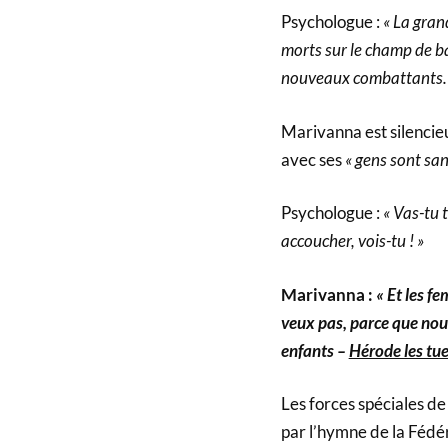
Psychologue :
« La gran
morts sur le champ de b
nouveaux combattants.
Marivanna est silencieu
avec ses
« gens sont san
Psychologue :
« Vas-tu t
accoucher, vois-tu ! »
Marivanna :
« Et les f
veux pas, parce que nou
enfants –
Hérode les tue
Les forces spéciales de
par l’hymne de la Fédé