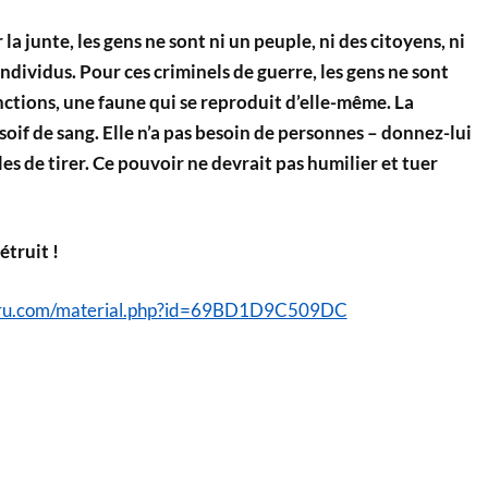
la junte, les gens ne sont ni un peuple, ni des citoyens, ni
individus. Pour ces criminels de guerre, les gens ne sont
ctions, une faune qui se reproduit d’elle-même. La
oif de sang. Elle n’a pas besoin de personnes – donnez-lui
s de tirer. Ce pouvoir ne devrait pas humilier et tuer
étruit !
vru.com/material.php?id=69BD1D9C509DC