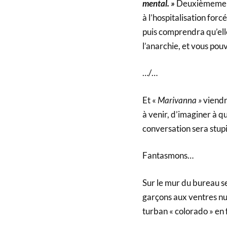
mental. »
Deuxièmement,
à l’hospitalisation forc
puis comprendra qu’elle
l’anarchie, et vous pou
…/…
Et «
Marivanna »
viendr
à venir, d’imaginer à qu
conversation sera stup
Fantasmons…
Sur le mur du bureau se
garçons aux ventres nu
turban « colorado » en f