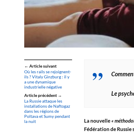
← Article suivant
Où les rails se rejoignent-
Commenta
ils ? Vitaly Ginzburg : il y
a une dynamique
industrielle négative
Le psycho
Article précédent →
La Russie attaque les
installations de Naftogaz
dans les régions de
Poltava et Sumy pendant
La nouvelle
« méthodol
la nuit
Fédération de Russie s