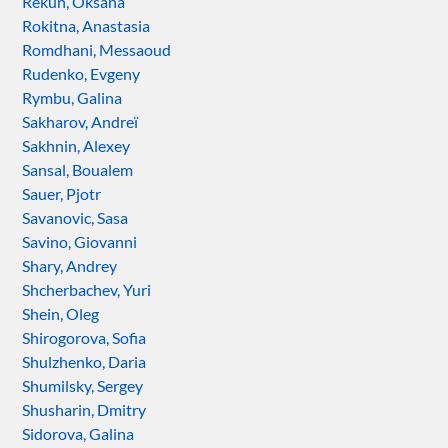
Rekun, Oksana
Rokitna, Anastasia
Romdhani, Messaoud
Rudenko, Evgeny
Rymbu, Galina
Sakharov, Andreï
Sakhnin, Alexey
Sansal, Boualem
Sauer, Pjotr
Savanovic, Sasa
Savino, Giovanni
Shary, Andrey
Shcherbachev, Yuri
Shein, Oleg
Shirogorova, Sofia
Shulzhenko, Daria
Shumilsky, Sergey
Shusharin, Dmitry
Sidorova, Galina