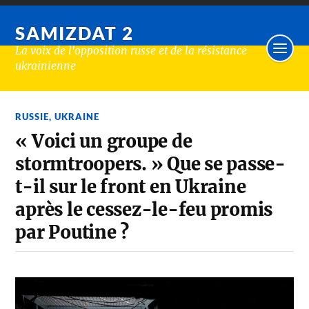
SAMIZDAT 2
La voix de l'opposition russe et de la résistance
ukrainienne
RUSSIE
,
UKRAINE
« Voici un groupe de
stormtroopers. » Que se passe-
t-il sur le front en Ukraine
après le cessez-le-feu promis
par Poutine ?