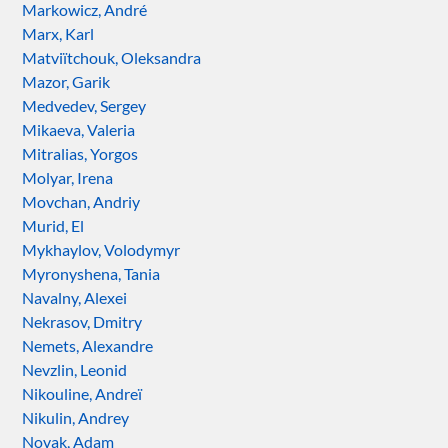
Markowicz, André
Marx, Karl
Matviïtchouk, Oleksandra
Mazor, Garik
Medvedev, Sergey
Mikaeva, Valeria
Mitralias, Yorgos
Molyar, Irena
Movchan, Andriy
Murid, El
Mykhaylov, Volodymyr
Myronyshena, Tania
Navalny, Alexei
Nekrasov, Dmitry
Nemets, Alexandre
Nevzlin, Leonid
Nikouline, Andreï
Nikulin, Andrey
Novak, Adam