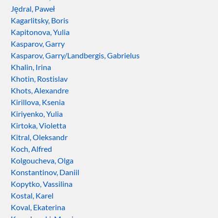
Jędral, Paweł
Kagarlitsky, Boris
Kapitonova, Yulia
Kasparov, Garry
Kasparov, Garry/Landbergis, Gabrielus
Khalin, Irina
Khotin, Rostislav
Khots, Alexandre
Kirillova, Ksenia
Kiriyenko, Yulia
Kirtoka, Violetta
Kitral, Oleksandr
Koch, Alfred
Kolgoucheva, Olga
Konstantinov, Daniil
Kopytko, Vassilina
Kostal, Karel
Koval, Ekaterina