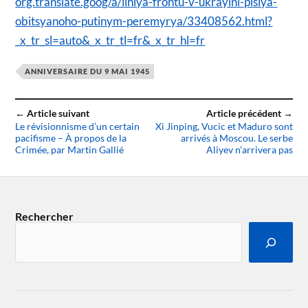
org.translate.goog/a/liniya-frontu-v-ukrayini-pislya-
obitsyanoho-putinym-peremyrya/33408562.html?
_x_tr_sl=auto&_x_tr_tl=fr&_x_tr_hl=fr
ANNIVERSAIRE DU 9 MAI 1945
← Article suivant
Article précédent →
Le révisionnisme d’un certain
Xi Jinping, Vucic et Maduro sont
pacifisme – À propos de la
arrivés à Moscou. Le serbe
Crimée, par Martin Gallié
Aliyev n’arrivera pas
Rechercher