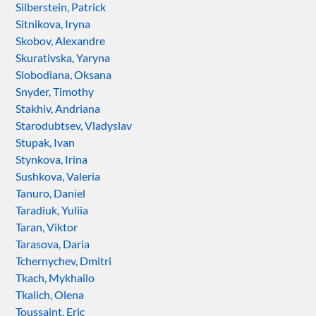
Silberstein, Patrick
Sitnikova, Iryna
Skobov, Alexandre
Skurativska, Yaryna
Slobodiana, Oksana
Snyder, Timothy
Stakhiv, Andriana
Starodubtsev, Vladyslav
Stupak, Ivan
Stynkova, Irina
Sushkova, Valeria
Tanuro, Daniel
Taradiuk, Yuliia
Taran, Viktor
Tarasova, Daria
Tchernychev, Dmitri
Tkach, Mykhailo
Tkalich, Olena
Toussaint, Eric