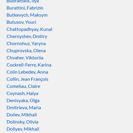
Budraitskis, Ilya
Burattini, Fabrizio
Butkevych, Maksym
Butusov, Youri
Chattopadhyay, Kunal
Chernyshev, Dmitry
Chornohuz, Yaryna
Chuprovska, Olena
Chvaher, Viktoriia
Cockrell-Ferre, Karina
Colin Lebedev, Anna
Collin, Jean François
Comeliau, Claire
Coynash, Halya
Denisyaka, Olga
Dmitrieva, Maria
Doliev, Mikhail
Dolinsky, Olivia
Doliyev, Mikhail