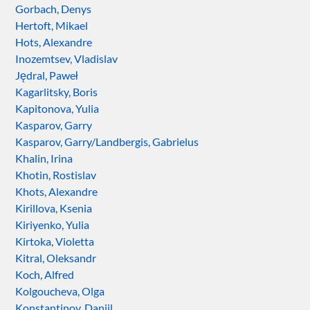
Gorbach, Denys
Hertoft, Mikael
Hots, Alexandre
Inozemtsev, Vladislav
Jędral, Paweł
Kagarlitsky, Boris
Kapitonova, Yulia
Kasparov, Garry
Kasparov, Garry/Landbergis, Gabrielus
Khalin, Irina
Khotin, Rostislav
Khots, Alexandre
Kirillova, Ksenia
Kiriyenko, Yulia
Kirtoka, Violetta
Kitral, Oleksandr
Koch, Alfred
Kolgoucheva, Olga
Konstantinov, Daniil