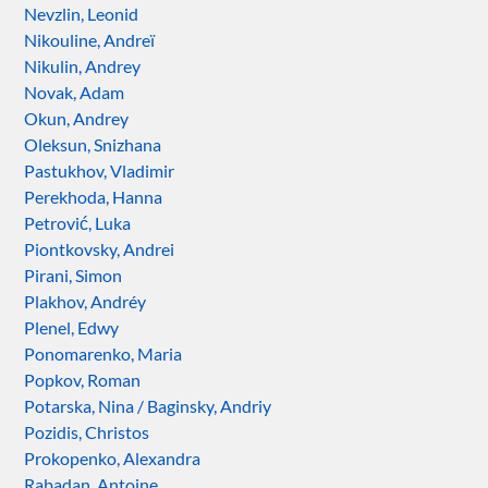
Nevzlin, Leonid
Nikouline, Andreï
Nikulin, Andrey
Novak, Adam
Okun, Andrey
Oleksun, Snizhana
Pastukhov, Vladimir
Perekhoda, Hanna
Petrović, Luka
Piontkovsky, Andrei
Pirani, Simon
Plakhov, Andréy
Plenel, Edwy
Ponomarenko, Maria
Popkov, Roman
Potarska, Nina / Baginsky, Andriy
Pozidis, Christos
Prokopenko, Alexandra
Rabadan, Antoine