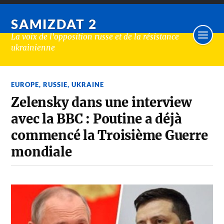
SAMIZDAT 2
La voix de l'opposition russe et de la résistance
ukrainienne
EUROPE
,
RUSSIE
,
UKRAINE
Zelensky dans une interview
avec la BBC : Poutine a déjà
commencé la Troisième Guerre
mondiale