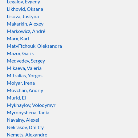
Legalov, Evgeny
Likhovid, Oksana
Lisova, Justyna
Makarkin, Alexey
Markowicz, André
Marx, Karl
Matviïtchouk, Oleksandra
Mazor, Garik
Medvedev, Sergey
Mikaeva, Valeria
Mitralias, Yorgos
Molyar, Irena
Movchan, Andriy
Murid, El
Mykhaylov, Volodymyr
Myronyshena, Tania
Navalny, Alexei
Nekrasov, Dmitry
Nemets, Alexandre