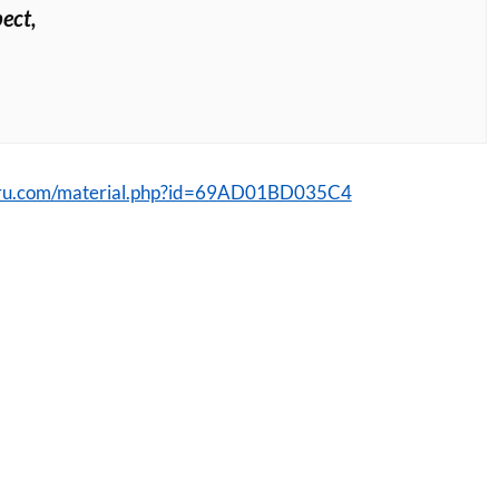
ect,
vru.com/material.php?id=69AD01BD035C4