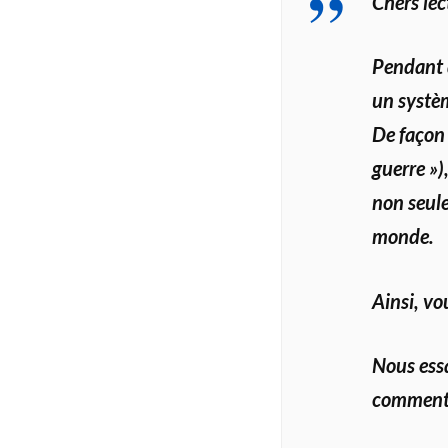
Chers lec
Pendant d
un systè
De façon 
guerre »)
non seule
monde.
Ainsi, vo
Nous essa
commenta