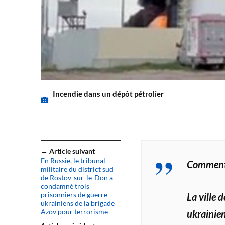
Incendie dans un dépôt pétrolier
← Article suivant
En Russie, le tribunal
Commenta
militaire du district sud
de Rostov-sur-le-Don a
condamné trois
prisonniers de guerre
La ville 
ukrainiens de la brigade
Azov pour terrorisme
ukrainie