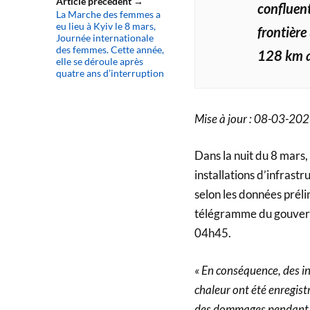
Article précédent →
confluent
La Marche des femmes a
eu lieu à Kyiv le 8 mars,
frontière
Journée internationale
des femmes. Cette année,
128 km a
elle se déroule après
quatre ans d’interruption
Mise à jour : 08-03-20
Dans la nuit du 8 mars
installations d’infras
selon les données prélim
télégramme du gouvern
04h45.
« En conséquence, des in
chaleur ont été enregist
des dommages pendant l