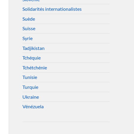
Solidarités internationalistes
Suède
Suisse
Syrie
Tadjikistan
Tchéquie
Tchétchénie
Tunisie
Turquie
Ukraine
Vénézuela