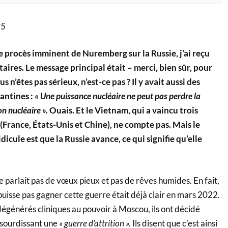
25
e procès imminent de Nuremberg sur la Russie, j’ai reçu
res. Le message principal était – merci, bien sûr, pour
s n’êtes pas sérieux, n’est-ce pas ? Il y avait aussi des
antines :
« Une puissance nucléaire ne peut pas perdre la
n nucléaire ».
Ouais. Et le Vietnam, qui a vaincu trois
(France, États-Unis et Chine), ne compte pas. Mais le
icule est que la Russie avance, ce qui signifie qu’elle
ne parlait pas de vœux pieux et pas de rêves humides. En fait,
 puisse pas gagner cette guerre était déjà clair en mars 2022.
égénérés cliniques au pouvoir à Moscou, ils ont décidé
ssourdissant une
« guerre d’attrition ».
Ils disent que c’est ainsi