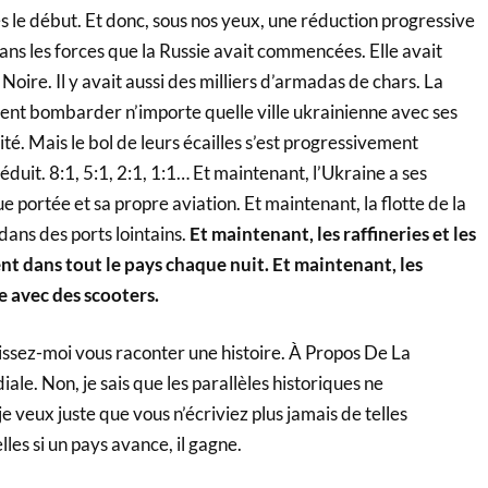
s le début. Et donc, sous nos yeux, une réduction progressive
dans les forces que la Russie avait commencées. Elle avait
r Noire. Il y avait aussi des milliers d’armadas de chars. La
ent bombarder n’importe quelle ville ukrainienne avec ses
ité. Mais le bol de leurs écailles s’est progressivement
 réduit. 8:1, 5:1, 2:1, 1:1… Et maintenant, l’Ukraine a ses
e portée et sa propre aviation. Et maintenant, la flotte de la
ans des ports lointains.
Et maintenant, les raffineries et les
ent dans tout le pays chaque nuit. Et maintenant, les
e avec des scooters.
laissez-moi vous raconter une histoire. À Propos De La
e. Non, je sais que les parallèles historiques ne
e veux juste que vous n’écriviez plus jamais de telles
les si un pays avance, il gagne.