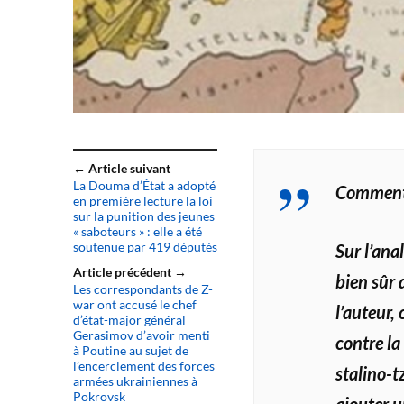
← Article suivant
La Douma d’État a adopté
Commenta
en première lecture la loi
sur la punition des jeunes
« saboteurs » : elle a été
soutenue par 419 députés
Sur l’ana
Article précédent →
bien sûr 
Les correspondants de Z-
war ont accusé le chef
l’auteur,
d’état-major général
Gerasimov d’avoir menti
contre la
à Poutine au sujet de
l’encerclement des forces
stalino-t
armées ukrainiennes à
Pokrovsk
ajouter u