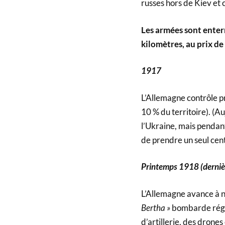
russes hors de Kiev e
Les armées sont enterr
kilomètres, au prix de 
1917
L’Allemagne contrôle pr
10 % du territoire). (A
l’Ukraine, mais pendant
de prendre un seul cent
Printemps 1918 (dernièr
L’Allemagne avance à n
Bertha »
bombarde régul
d’artillerie, des drones