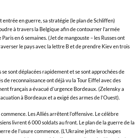
 entrée en guerre, sa stratégie (le plan de Schliffen)
oudre à travers la Belgique afin de contourner l’armée
 Paris en 6 semaines. (Jet de mangouste – les Russes ont
verser le pays avec la lettre B et de prendre Kiev en trois
 se sont déplacées rapidement et se sont approchées de
és de reconnaissance ont déjà vu la Tour Eiffel avec des
ent français a évacué d’urgence Bordeaux. (Zelensky a
vacuation à Bordeaux et a exigé des armes de l’Ouest).
 commence. Les Alliés arrêtent l’offensive. Le célèbre
siens livrent 6 000 soldats au front. Le plan de la guerre de la
uerre de l’usure commence. (L’Ukraine jette les troupes