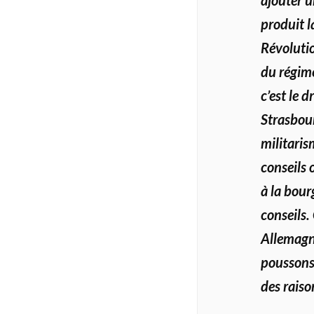
produit l
Révolutio
du régim
c’est le 
Strasbour
militaris
conseils 
à la bour
conseils.
Allemagne
poussons 
des raiso