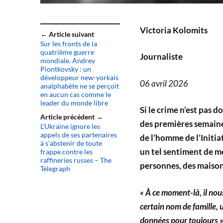
Victoria Kolomits
← Article suivant
Sur les fronts de la
quatrième guerre
Journaliste
mondiale. Andrey
Piontkovsky : un
développeur new-yorkais
06 avril 2026
analphabète ne se perçoit
en aucun cas comme le
leader du monde libre
Si le crime n’est pas d
Article précédent →
des premières semaines
L’Ukraine ignore les
appels de ses partenaires
de l’homme de l’Initia
à s’abstenir de toute
un tel sentiment de m
frappe contre les
raffineries russes – The
personnes, des maisons
Telegraph
« À ce moment-là, il nous
certain nom de famille,
données pour toujours »