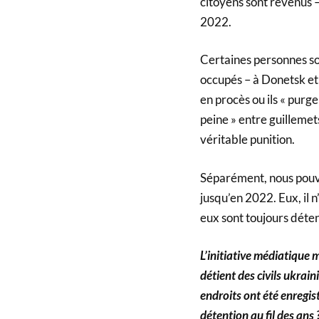
citoyens sont revenus –
2022.
Certaines personnes so
occupés – à Donetsk et 
en procès ou ils « purge
peine » entre guillemets
véritable punition.
Séparément, nous pouv
jusqu’en 2022. Eux, il n
eux sont toujours déte
L’initiative médiatique 
détient des civils ukrai
endroits ont été enregis
détention au fil des ans 