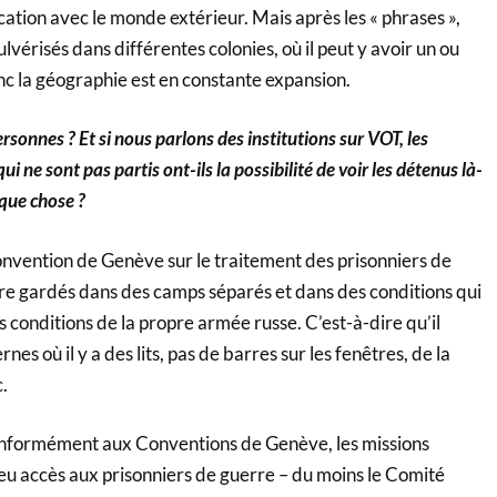
tion avec le monde extérieur. Mais après les « phrases »,
lvérisés dans différentes colonies, où il peut y avoir un ou
nc la géographie est en constante expansion.
ersonnes ? Et si nous parlons des institutions sur VOT, les
i ne sont pas partis ont-ils la possibilité de voir les détenus là-
que chose ?
onvention de Genève sur le traitement des prisonniers de
tre gardés dans des camps séparés et dans des conditions qui
s conditions de la propre armée russe. C’est-à-dire qu’il
nes où il y a des lits, pas de barres sur les fenêtres, de la
.
 conformément aux Conventions de Genève, les missions
eu accès aux prisonniers de guerre – du moins le Comité