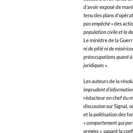
d’avoir exposé de maniè
tenu des plans d’opérat
pas empêché »
des acti
population civile et la de
Le ministre de la Guer
ni de pitié ni de miséric
préoccupations quant à 
juridiques ».
Les auteurs de la réso
imprudent d’informations
rédacteur en chef du m
discussion sur Signal, 
et la politisation des f
« comportement qui porte
armées »,
sapant la conf