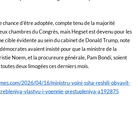
ne chance d’être adoptée, compte tenu de la majorité
deux chambres du Congrès, mais Hegset est devenu pour les
e cible évidente au sein du cabinet de Donald Trump, note
démocrates avaient insisté pour que la ministre de la
ristie Noem, et la procureure générale, Pam Bondi, soient
 toutes deux limogées ces derniers mois.
imes.com/2026/04/16/ministru-voini-ssha-reshili-obyavit-
rebleniya-vlastyu-i-voennie-prestupleniya-a192875