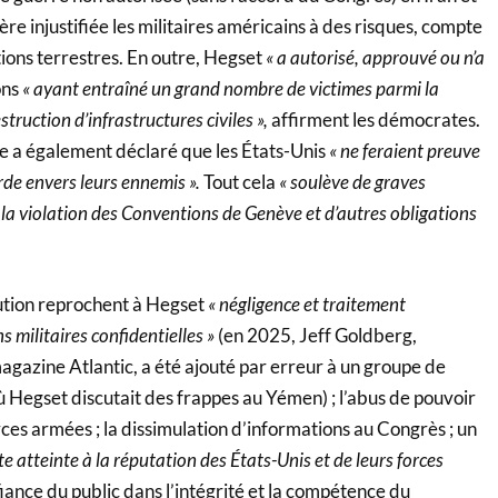
re injustifiée les militaires américains à des risques, compte
ions terrestres. En outre, Hegset
« a autorisé, approuvé ou n’a
ons
« ayant entraîné un grand nombre de victimes parmi la
struction d’infrastructures civiles »,
affirment les démocrates.
re a également déclaré que les États-Unis
« ne feraient preuve
orde envers leurs ennemis ».
Tout cela
« soulève de graves
la violation des Conventions de Genève et d’autres obligations
lution reprochent à Hegset
« négligence et traitement
 militaires confidentielles »
(en 2025, Jeff Goldberg,
agazine Atlantic, a été ajouté par erreur à un groupe de
où Hegset discutait des frappes au Yémen) ; l’abus de pouvoir
orces armées ; la dissimulation d’informations au Congrès ; un
 atteinte à la réputation des États-Unis et de leurs forces
iance du public dans l’intégrité et la compétence du