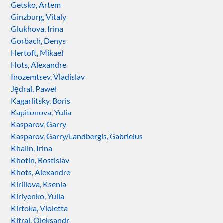
Getsko, Artem
Ginzburg, Vitaly
Glukhova, Irina
Gorbach, Denys
Hertoft, Mikael
Hots, Alexandre
Inozemtsev, Vladislav
Jędral, Paweł
Kagarlitsky, Boris
Kapitonova, Yulia
Kasparov, Garry
Kasparov, Garry/Landbergis, Gabrielus
Khalin, Irina
Khotin, Rostislav
Khots, Alexandre
Kirillova, Ksenia
Kiriyenko, Yulia
Kirtoka, Violetta
Kitral, Oleksandr