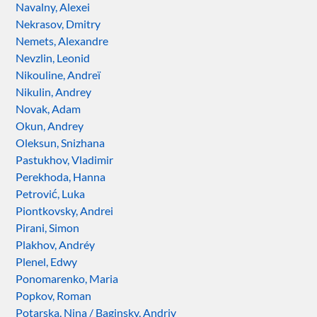
Navalny, Alexei
Nekrasov, Dmitry
Nemets, Alexandre
Nevzlin, Leonid
Nikouline, Andreï
Nikulin, Andrey
Novak, Adam
Okun, Andrey
Oleksun, Snizhana
Pastukhov, Vladimir
Perekhoda, Hanna
Petrović, Luka
Piontkovsky, Andrei
Pirani, Simon
Plakhov, Andréy
Plenel, Edwy
Ponomarenko, Maria
Popkov, Roman
Potarska, Nina / Baginsky, Andriy