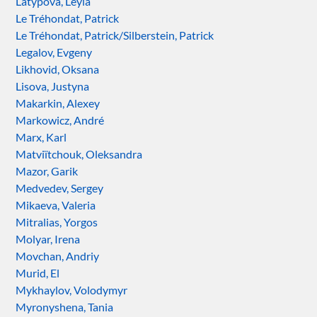
Latypova, Leyla
Le Tréhondat, Patrick
Le Tréhondat, Patrick/Silberstein, Patrick
Legalov, Evgeny
Likhovid, Oksana
Lisova, Justyna
Makarkin, Alexey
Markowicz, André
Marx, Karl
Matviïtchouk, Oleksandra
Mazor, Garik
Medvedev, Sergey
Mikaeva, Valeria
Mitralias, Yorgos
Molyar, Irena
Movchan, Andriy
Murid, El
Mykhaylov, Volodymyr
Myronyshena, Tania