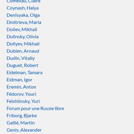
Comeliau, Claire
Coynash, Halya
Denisyaka, Olga
Dmitrieva, Maria
Doliev, Mikhail
Dolinsky, Olivia
Doliyev, Mikhail
Dubien, Arnaud
Dudin, Vitaliy
Duguet, Robert
Eidelman, Tamara
Eidman, Igor
Eremin, Anton
Fédorov, Youri
Felshtinsky, Yuri
Forum pour une Russie libre
Friborg, Bjarke
Gallié, Martin
Genis, Alexander