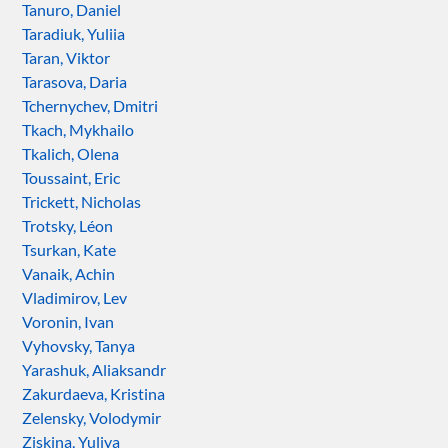
Tanuro, Daniel
Taradiuk, Yuliia
Taran, Viktor
Tarasova, Daria
Tchernychev, Dmitri
Tkach, Mykhailo
Tkalich, Olena
Toussaint, Eric
Trickett, Nicholas
Trotsky, Léon
Tsurkan, Kate
Vanaik, Achin
Vladimirov, Lev
Voronin, Ivan
Vyhovsky, Tanya
Yarashuk, Aliaksandr
Zakurdaeva, Kristina
Zelensky, Volodymir
Ziskina, Yuliya