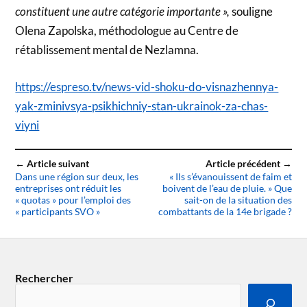
constituent une autre catégorie importante »,
souligne
Olena Zapolska, méthodologue au Centre de
rétablissement mental de Nezlamna.
https://espreso.tv/news-vid-shoku-do-visnazhennya-
yak-zminivsya-psikhichniy-stan-ukrainok-za-chas-
viyni
← Article suivant
Article précédent →
Dans une région sur deux, les
« Ils s’évanouissent de faim et
entreprises ont réduit les
boivent de l’eau de pluie. » Que
« quotas » pour l’emploi des
sait-on de la situation des
« participants SVO »
combattants de la 14e brigade ?
Rechercher