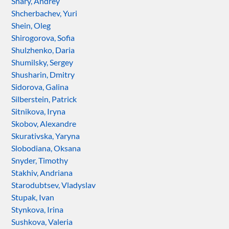
Shary, Andrey
Shcherbachev, Yuri
Shein, Oleg
Shirogorova, Sofia
Shulzhenko, Daria
Shumilsky, Sergey
Shusharin, Dmitry
Sidorova, Galina
Silberstein, Patrick
Sitnikova, Iryna
Skobov, Alexandre
Skurativska, Yaryna
Slobodiana, Oksana
Snyder, Timothy
Stakhiv, Andriana
Starodubtsev, Vladyslav
Stupak, Ivan
Stynkova, Irina
Sushkova, Valeria