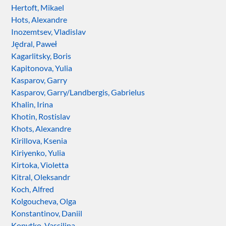
Hertoft, Mikael
Hots, Alexandre
Inozemtsev, Vladislav
Jędral, Paweł
Kagarlitsky, Boris
Kapitonova, Yulia
Kasparov, Garry
Kasparov, Garry/Landbergis, Gabrielus
Khalin, Irina
Khotin, Rostislav
Khots, Alexandre
Kirillova, Ksenia
Kiriyenko, Yulia
Kirtoka, Violetta
Kitral, Oleksandr
Koch, Alfred
Kolgoucheva, Olga
Konstantinov, Daniil
Kopytko, Vassilina