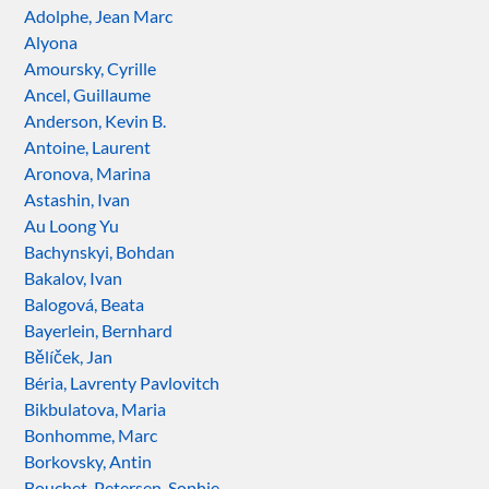
Adolphe, Jean Marc
Alyona
Amoursky, Cyrille
Ancel, Guillaume
Anderson, Kevin B.
Antoine, Laurent
Aronova, Marina
Astashin, Ivan
Au Loong Yu
Bachynskyi, Bohdan
Bakalov, Ivan
Balogová, Beata
Bayerlein, Bernhard
Bělíček, Jan
Béria, Lavrenty Pavlovitch
Bikbulatova, Maria
Bonhomme, Marc
Borkovsky, Antin
Bouchet-Petersen, Sophie