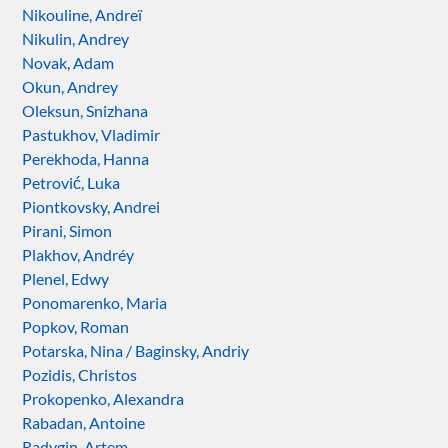
Nikouline, Andreï
Nikulin, Andrey
Novak, Adam
Okun, Andrey
Oleksun, Snizhana
Pastukhov, Vladimir
Perekhoda, Hanna
Petrović, Luka
Piontkovsky, Andrei
Pirani, Simon
Plakhov, Andréy
Plenel, Edwy
Ponomarenko, Maria
Popkov, Roman
Potarska, Nina / Baginsky, Andriy
Pozidis, Christos
Prokopenko, Alexandra
Rabadan, Antoine
Radygin, Artem