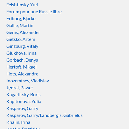
Felshtinsky, Yuri
Forum pour une Russie libre
Friborg, Bjarke
Gallié, Martin
Genis, Alexander
Getsko, Artem
Ginzburg, Vitaly
Glukhova, Irina
Gorbach, Denys
Hertoft, Mikael
Hots, Alexandre
Inozemtsev, Vladislav
Jędral, Paweł
Kagarlitsky, Boris
Kapitonova, Yulia
Kasparov, Garry
Kasparov, Garry/Landbergis, Gabrielus
Khalin, Irina
Khotin, Rostislav