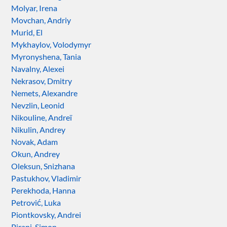
Molyar, Irena
Movchan, Andriy
Murid, El
Mykhaylov, Volodymyr
Myronyshena, Tania
Navalny, Alexei
Nekrasov, Dmitry
Nemets, Alexandre
Nevzlin, Leonid
Nikouline, Andreï
Nikulin, Andrey
Novak, Adam
Okun, Andrey
Oleksun, Snizhana
Pastukhov, Vladimir
Perekhoda, Hanna
Petrović, Luka
Piontkovsky, Andrei
Pirani, Simon