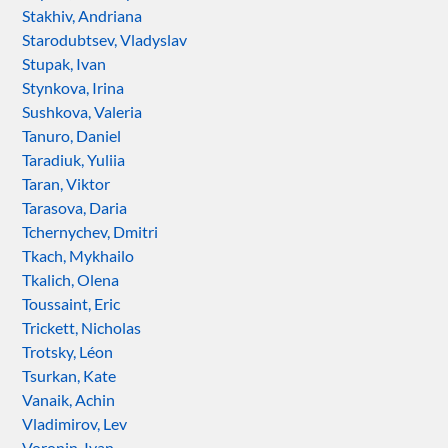
Stakhiv, Andriana
Starodubtsev, Vladyslav
Stupak, Ivan
Stynkova, Irina
Sushkova, Valeria
Tanuro, Daniel
Taradiuk, Yuliia
Taran, Viktor
Tarasova, Daria
Tchernychev, Dmitri
Tkach, Mykhailo
Tkalich, Olena
Toussaint, Eric
Trickett, Nicholas
Trotsky, Léon
Tsurkan, Kate
Vanaik, Achin
Vladimirov, Lev
Voronin, Ivan