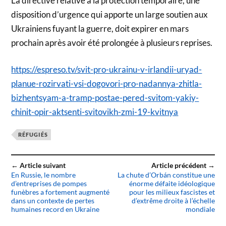
La directive relative à la protection temporaire, une
disposition d’urgence qui apporte un large soutien aux
Ukrainiens fuyant la guerre, doit expirer en mars
prochain après avoir été prolongée à plusieurs reprises.
https://espreso.tv/svit-pro-ukrainu-v-irlandii-uryad-
planue-rozirvati-vsi-dogovori-pro-nadannya-zhitla-
bizhentsyam-a-tramp-postae-pered-svitom-yakiy-
chinit-opir-aktsenti-svitovikh-zmi-19-kvitnya
RÉFUGIÉS
← Article suivant
Article précédent →
En Russie, le nombre
La chute d’Orbán constitue une
d’entreprises de pompes
énorme défaite idéologique
funèbres a fortement augmenté
pour les milieux fascistes et
dans un contexte de pertes
d’extrême droite à l’échelle
humaines record en Ukraine
mondiale