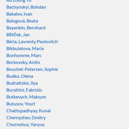
Bachynskyi, Bohdan
Bakalov, Ivan
Balogová, Beata
Bayerlein, Bernhard
Bělíček, Jan
Béria, Lavrenty Pavlovitch
Bikbulatova, Maria
Bonhomme, Marc
Borkovsky, Antin
Bouchet-Petersen, Sophie
Budko, Olena
Budraitskis, Ilya
Burattini, Fabrizio
Butkevych, Maksym
Butusov, Youri
Chattopadhyay, Kunal
Chernyshev, Dmitry
Chornohuz, Yaryna