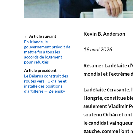
Kevin B. Anderson
← Article suivant
En Irlande, le
gouvernement prévoit de
19 avril 2026
mettre fin à tous les
accords de logement
pour réfugiés
Résumé : La défaite d’
Article précédent →
mondial et l’extrême 
Le Bélarus construit des
routes vers l’Ukraine et
installe des positions
La défaite écrasante, l
d’artillerie — Zelensky
Hongrie, constitue bi
seulement Vladimir P
soutenu Orbán et ont d
le candidat vainqueur
gauche, comme l’ont 