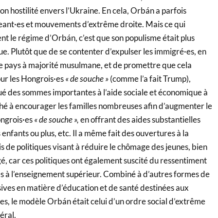
 hostilité envers l’Ukraine. En cela, Orbán a parfois
eant·es et mouvements d’extrême droite. Mais ce qui
nt le régime d’Orbán, c’est que son populisme était plus
e. Plutôt que de se contenter d’expulser les immigré·es, en
 de pays à majorité musulmane, et de promettre que cela
our les Hongrois·es
« de souche »
(comme l’a fait Trump),
oué des sommes importantes à l’aide sociale et économique à
rché à encourager les familles nombreuses afin d’augmenter le
ongrois·es
« de souche »,
en offrant des aides substantielles
 enfants ou plus, etc. Il a même fait des ouvertures à la
is de politiques visant à réduire le chômage des jeunes, bien
é, car ces politiques ont également suscité du ressentiment
s à l’enseignement supérieur. Combiné à d’autres formes de
ives en matière d’éducation et de santé destinées aux
ses, le modèle Orbán était celui d’un ordre social d’extrême
éral.