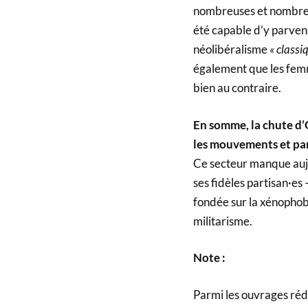
nombreuses et nombreu
été capable d’y parvenir
néolibéralisme
« classi
également que les femme
bien au contraire.
En somme, la chute d’
les mouvements et part
Ce secteur manque aujo
ses fidèles partisan·es
fondée sur la xénophobi
militarisme.
Note :
Parmi les ouvrages réd