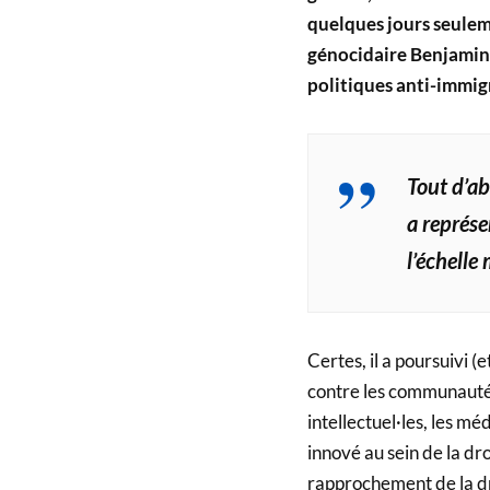
quelques jours seuleme
génocidaire Benjamin 
politiques anti-immig
Tout d’ab
a représ
l’échelle
Certes, il a poursuivi (
contre les communautés
intellectuel·les, les m
innové au sein de la dro
rapprochement de la dr