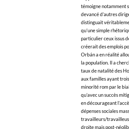
témoigne notamment son
devancé d’autres dirig
distinguait véritableme
qu’une simple rhétoriqu
particulier ceux issus
créerait des emplois p
Orbán a en réalité all
la population. Il a che
taux de natalité des H
aux familles ayant trois
minorité rom par le bia
qu’avec un succès mitig
en décourageant l’accè
dépenses sociales mass
travailleurs/travailleu
droite mais post-néolib