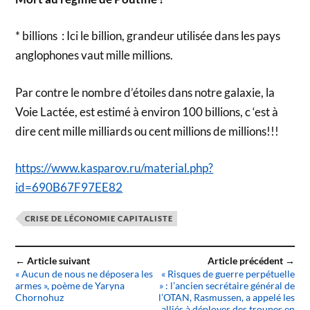
* billions : Ici le billion, grandeur utilisée dans les pays
anglophones vaut mille millions.
Par contre le nombre d’étoiles dans notre galaxie, la
Voie Lactée, est estimé à environ 100 billions, c ‘est à
dire cent mille milliards ou cent millions de millions!!!
https://www.kasparov.ru/material.php?
id=690B67F97EE82
CRISE DE LÉCONOMIE CAPITALISTE
← Article suivant
Article précédent →
« Aucun de nous ne déposera les
« Risques de guerre perpétuelle
armes », poème de Yaryna
» : l’ancien secrétaire général de
Chornohuz
l’OTAN, Rasmussen, a appelé les
alliés à déployer des troupes en