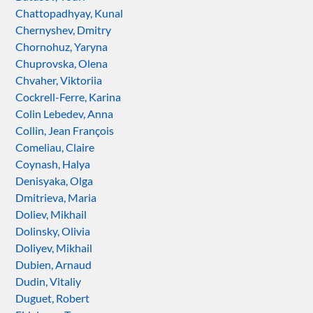
Chattopadhyay, Kunal
Chernyshev, Dmitry
Chornohuz, Yaryna
Chuprovska, Olena
Chvaher, Viktoriia
Cockrell-Ferre, Karina
Colin Lebedev, Anna
Collin, Jean François
Comeliau, Claire
Coynash, Halya
Denisyaka, Olga
Dmitrieva, Maria
Doliev, Mikhail
Dolinsky, Olivia
Doliyev, Mikhail
Dubien, Arnaud
Dudin, Vitaliy
Duguet, Robert