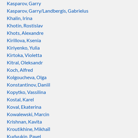
Kasparov, Garry
Kasparov, Garry/Landbergis, Gabrielus
Khalin, Irina
Khotin, Rostislav
Khots, Alexandre
Kirillova, Ksenia
Kiriyenko, Yulia
Kirtoka, Violetta
Kitral, Oleksandr
Koch, Alfred
Kolgoucheva, Olga
Konstantinov, Daniil
Kopytko, Vassilina
Kostal, Karel
Koval, Ekaterina
Kowalewski, Marcin
Krishnan, Kavita
Kroutikhine, Mikhaïl
Kudyukin, Pavel