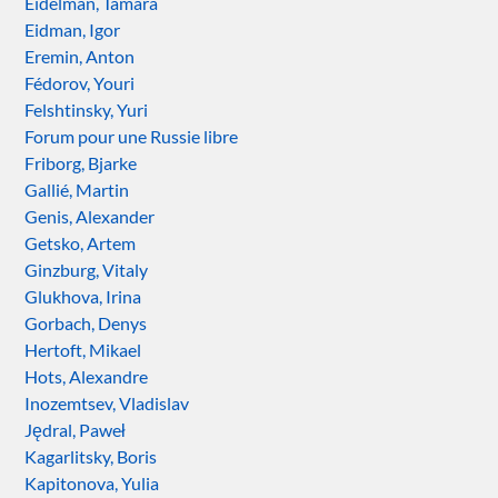
Eidelman, Tamara
Eidman, Igor
Eremin, Anton
Fédorov, Youri
Felshtinsky, Yuri
Forum pour une Russie libre
Friborg, Bjarke
Gallié, Martin
Genis, Alexander
Getsko, Artem
Ginzburg, Vitaly
Glukhova, Irina
Gorbach, Denys
Hertoft, Mikael
Hots, Alexandre
Inozemtsev, Vladislav
Jędral, Paweł
Kagarlitsky, Boris
Kapitonova, Yulia