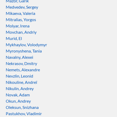
Mazor, Garik
Medvedev, Sergey
Mikaeva, Valeria
Mitralias, Yorgos
Molyar, Irena
Movchan, Andriy
Murid, El
Mykhaylov, Volodymyr
Myronyshena, Tania
Navalny, Alexei
Nekrasov, Dmitry
Nemets, Alexandre
Nevzlin, Leonid
Nikouline, Andreï
Nikulin, Andrey
Novak, Adam
Okun, Andrey
Oleksun, Snizhana
Pastukhov, Vladimir