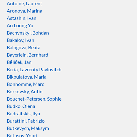
Antoine, Laurent
Aronova, Marina
Astashin, Ivan
Au Loong Yu
Bachynskyi, Bohdan
Bakalov, Ivan
Balogová, Beata
Bayerlein, Bernhard
Bělíček, Jan
Béria, Lavrenty Pavlovitch
Bikbulatova, Maria
Bonhomme, Marc
Borkovsky, Antin
Bouchet-Petersen, Sophie
Budko, Olena
Budraitskis, Ilya
Burattini, Fabrizio
Butkevych, Maksym
Butusov, Youri