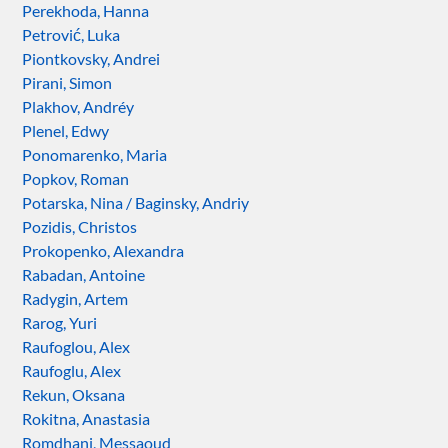
Perekhoda, Hanna
Petrović, Luka
Piontkovsky, Andrei
Pirani, Simon
Plakhov, Andréy
Plenel, Edwy
Ponomarenko, Maria
Popkov, Roman
Potarska, Nina / Baginsky, Andriy
Pozidis, Christos
Prokopenko, Alexandra
Rabadan, Antoine
Radygin, Artem
Rarog, Yuri
Raufoglou, Alex
Raufoglu, Alex
Rekun, Oksana
Rokitna, Anastasia
Romdhani, Messaoud