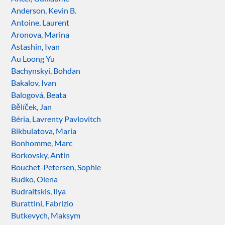
Anderson, Kevin B.
Antoine, Laurent
Aronova, Marina
Astashin, Ivan
Au Loong Yu
Bachynskyi, Bohdan
Bakalov, Ivan
Balogová, Beata
Bělíček, Jan
Béria, Lavrenty Pavlovitch
Bikbulatova, Maria
Bonhomme, Marc
Borkovsky, Antin
Bouchet-Petersen, Sophie
Budko, Olena
Budraitskis, Ilya
Burattini, Fabrizio
Butkevych, Maksym