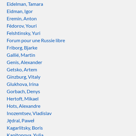
Eidelman, Tamara
Eidman, Igor
Eremin, Anton
Fédorov, Youri
Felshtinsky, Yuri
Forum pour une Russie libre
Friborg, Bjarke
Gallié, Martin
Genis, Alexander
Getsko, Artem
Ginzburg, Vitaly
Glukhova, Irina
Gorbach, Denys
Hertoft, Mikael
Hots, Alexandre
Inozemtsev, Vladislav
Jędral, Paweł
Kagarlitsky, Boris
Kapitonova, Yulia