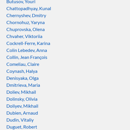
Butusov, Youri
Chattopadhyay, Kunal
Chernyshev, Dmitry
Chornohuz, Yaryna
Chuprovska, Olena
Chvaher, Viktoriia
Cockrell-Ferre, Karina
Colin Lebedev, Anna
Collin, Jean François
Comeliau, Claire
Coynash, Halya
Denisyaka, Olga
Dmitrieva, Maria
Doliev, Mikhail
Dolinsky, Olivia
Doliyev, Mikhail
Dubien, Arnaud
Dudin, Vitaliy
Duguet, Robert