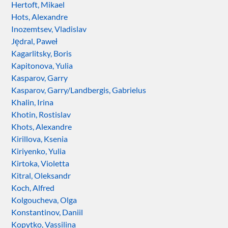
Hertoft, Mikael
Hots, Alexandre
Inozemtsev, Vladislav
Jędral, Paweł
Kagarlitsky, Boris
Kapitonova, Yulia
Kasparov, Garry
Kasparov, Garry/Landbergis, Gabrielus
Khalin, Irina
Khotin, Rostislav
Khots, Alexandre
Kirillova, Ksenia
Kiriyenko, Yulia
Kirtoka, Violetta
Kitral, Oleksandr
Koch, Alfred
Kolgoucheva, Olga
Konstantinov, Daniil
Kopytko, Vassilina