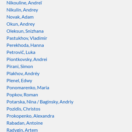
Nikouline, Andreï
Nikulin, Andrey
Novak, Adam
Okun, Andrey
Oleksun, Snizhana
Pastukhov, Vladimir
Perekhoda, Hanna
Petrović, Luka
Piontkovsky, Andrei
Pirani, Simon
Plakhov, Andréy
Plenel, Edwy
Ponomarenko, Maria
Popkov, Roman
Potarska, Nina / Baginsky, Andriy
Pozidis, Christos
Prokopenko, Alexandra
Rabadan, Antoine
Radygin, Artem