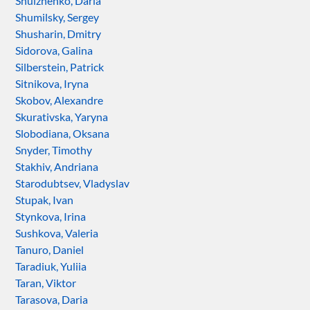
Shulzhenko, Daria
Shumilsky, Sergey
Shusharin, Dmitry
Sidorova, Galina
Silberstein, Patrick
Sitnikova, Iryna
Skobov, Alexandre
Skurativska, Yaryna
Slobodiana, Oksana
Snyder, Timothy
Stakhiv, Andriana
Starodubtsev, Vladyslav
Stupak, Ivan
Stynkova, Irina
Sushkova, Valeria
Tanuro, Daniel
Taradiuk, Yuliia
Taran, Viktor
Tarasova, Daria