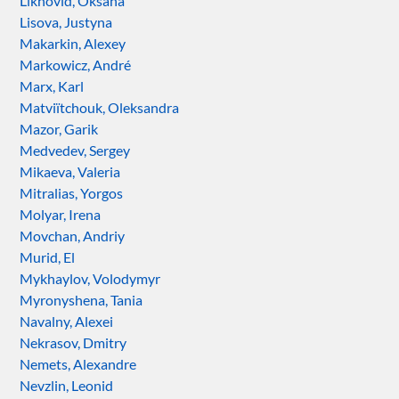
Likhovid, Oksana
Lisova, Justyna
Makarkin, Alexey
Markowicz, André
Marx, Karl
Matviïtchouk, Oleksandra
Mazor, Garik
Medvedev, Sergey
Mikaeva, Valeria
Mitralias, Yorgos
Molyar, Irena
Movchan, Andriy
Murid, El
Mykhaylov, Volodymyr
Myronyshena, Tania
Navalny, Alexei
Nekrasov, Dmitry
Nemets, Alexandre
Nevzlin, Leonid