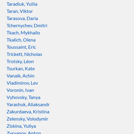
Taradiuk, Yuliia
Taran, Viktor
Tarasova, Daria
Tchernychev, Dmitri
Tkach, Mykhailo
Tkalich, Olena
Toussaint, Eric
Trickett, Nicholas
Trotsky, Léon
Tsurkan, Kate
Vanaik, Achin
Vladimirov, Lev
Voronin, Ivan
Vyhovsky, Tanya
Yarashuk, Aliaksandr
Zakurdaeva, Kristina
Zelensky, Volodymir
Ziskina, Yuliya
Zyryanov, Anton