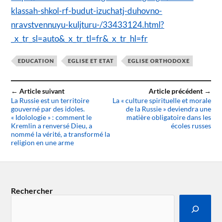
klassah-shkol-rf-budut-izuchatj-duhovno-
nravstvennuyu-kuljturu-/33433124.html?
_x_tr_sl=auto&_x_tr_tl=fr&_x_tr_hl=fr
EDUCATION
EGLISE ET ETAT
EGLISE ORTHODOXE
← Article suivant
Article précédent →
La Russie est un territoire
La « culture spirituelle et morale
gouverné par des idoles.
de la Russie » deviendra une
« Idolologie » : comment le
matière obligatoire dans les
Kremlin a renversé Dieu, a
écoles russes
nommé la vérité, a transformé la
religion en une arme
Rechercher