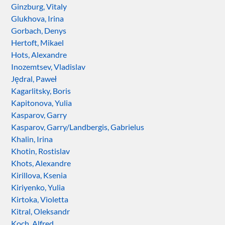
Ginzburg, Vitaly
Glukhova, Irina
Gorbach, Denys
Hertoft, Mikael
Hots, Alexandre
Inozemtsev, Vladislav
Jędral, Paweł
Kagarlitsky, Boris
Kapitonova, Yulia
Kasparov, Garry
Kasparov, Garry/Landbergis, Gabrielus
Khalin, Irina
Khotin, Rostislav
Khots, Alexandre
Kirillova, Ksenia
Kiriyenko, Yulia
Kirtoka, Violetta
Kitral, Oleksandr
Koch, Alfred