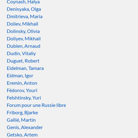
Coynash, Halya
Denisyaka, Olga
Dmitrieva, Maria
Doliev, Mikhail
Dolinsky, Olivia
Doliyev, Mikhail
Dubien, Arnaud
Dudin, Vitaliy
Duguet, Robert
Eidelman, Tamara
Eidman, Igor
Eremin, Anton
Fédorov, Youri
Felshtinsky, Yuri
Forum pour une Russie libre
Friborg, Bjarke
Gallié, Martin
Genis, Alexander
Getsko, Artem