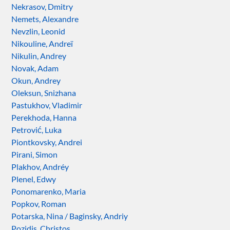
Nekrasov, Dmitry
Nemets, Alexandre
Nevzlin, Leonid
Nikouline, Andreï
Nikulin, Andrey
Novak, Adam
Okun, Andrey
Oleksun, Snizhana
Pastukhov, Vladimir
Perekhoda, Hanna
Petrović, Luka
Piontkovsky, Andrei
Pirani, Simon
Plakhov, Andréy
Plenel, Edwy
Ponomarenko, Maria
Popkov, Roman
Potarska, Nina / Baginsky, Andriy
Pozidis, Christos