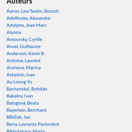
Auteurs
Aaron, Lea/Taskin, Boruch
Adelfinsky, Alexandre
Adolphe, Jean Marc
Alyona
Amoursky, Cyrille
Ancel, Guillaume
Anderson, Kevin B.
Antoine, Laurent
Aronova, Marina
Astashin, Ivan
Au Loong Yu
Bachynskyi, Bohdan
Bakalov, Ivan
Balogová, Beata
Bayerlein, Bernhard
Bělíček, Jan
Béria, Lavrenty Pavlovitch
Bikbulatova, Maria