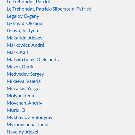
Le Tréhondat, Patrick
Le Tréhondat, Patrick/Silberstein, Patrick
Legalov, Evgeny
Likhovid, Oksana
Lisova, Justyna
Makarkin, Alexey
Markowicz, André
Marx, Karl
Matviïtchouk, Oleksandra
Mazor, Garik
Medvedev, Sergey
Mikaeva, Valeria
Mitralias, Yorgos
Molyar, Irena
Movchan, Andriy
Murid, El
Mykhaylov, Volodymyr
Myronyshena, Tania
Navalny, Alexei