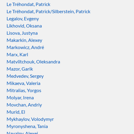
Le Tréhondat, Patrick
Le Tréhondat, Patrick/Silberstein, Patrick
Legalov, Evgeny
Likhovid, Oksana
Lisova, Justyna
Makarkin, Alexey
Markowicz, André
Marx, Karl
Matviïtchouk, Oleksandra
Mazor, Garik
Medvedev, Sergey
Mikaeva, Valeria
Mitralias, Yorgos
Molyar, Irena
Movchan, Andriy
Murid, El
Mykhaylov, Volodymyr
Myronyshena, Tania
Navalny, Alexei