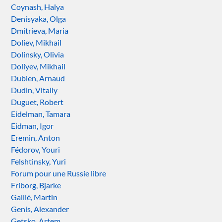
Coynash, Halya
Denisyaka, Olga
Dmitrieva, Maria
Doliev, Mikhail
Dolinsky, Olivia
Doliyev, Mikhail
Dubien, Arnaud
Dudin, Vitaliy
Duguet, Robert
Eidelman, Tamara
Eidman, Igor
Eremin, Anton
Fédorov, Youri
Felshtinsky, Yuri
Forum pour une Russie libre
Friborg, Bjarke
Gallié, Martin
Genis, Alexander
Getsko, Artem