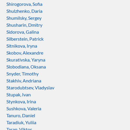
Shirogorova, Sofia
Shulzhenko, Daria
Shumilsky, Sergey
Shusharin, Dmitry
Sidorova, Galina
Silberstein, Patrick
Sitnikova, Iryna
Skobov, Alexandre
Skurativska, Yaryna
Slobodiana, Oksana
Snyder, Timothy
Stakhiv, Andriana
Starodubtsev, Vladyslav
Stupak, Ivan
Stynkova, Irina
Sushkova, Valeria
Tanuro, Daniel
Taradiuk, Yuliia
Taran, Viktor