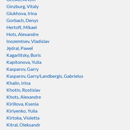
Ginzburg, Vitaly
Glukhova, Irina
Gorbach, Denys
Hertoft, Mikael
Hots, Alexandre
Inozemtsev, Vladislav
Jędral, Paweł
Kagarlitsky, Boris
Kapitonova, Yulia
Kasparov, Garry
Kasparov, Garry/Landbergis, Gabrielus
Khalin, Irina
Khotin, Rostislav
Khots, Alexandre
Kirillova, Ksenia
Kiriyenko, Yulia
Kirtoka, Violetta
Kitral, Oleksandr