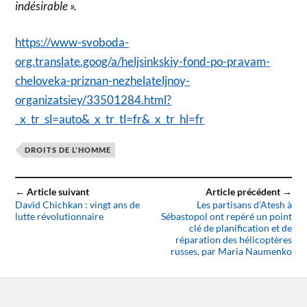
indésirable ».
https://www-svoboda-
org.translate.goog/a/heljsinkskiy-fond-po-pravam-
cheloveka-priznan-nezhelateljnoy-
organizatsiey/33501284.html?
_x_tr_sl=auto&_x_tr_tl=fr&_x_tr_hl=fr
DROITS DE L'HOMME
← Article suivant
Article précédent →
David Chichkan : vingt ans de
Les partisans d’Atesh à
lutte révolutionnaire
Sébastopol ont repéré un point
clé de planification et de
réparation des hélicoptères
russes, par Maria Naumenko