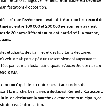
une manifestation antigouvernementale de masse, est devenue
manifestations d’opposition.
 déclaré que l’événement avait attiré un nombre record de
estimé qu’entre 180 000 et 200 000 personnes y avaient
es de 30 pays différents auraient participé à la marche,
péens
.
es étudiants, des familles et des habitants des zones
é n’avoir jamais participé à un rassemblement auparavant.
tées par les manifestants indiquait :
« Aucun de nous ne sera
 seront pas. »
 a annoncé qu’elle se conformerait aux ordres du
ant la marche. Le maire de Budapest, Gergely Karácsony,
la loi en déclarant la marche « événement municipal », ce
ssitait pas d’autorisation.