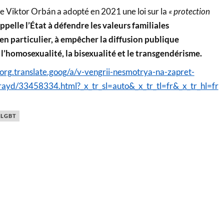
 Viktor Orbán a adopté en 2021 une loi sur la
« protection
appelle l’État à défendre les valeurs familiales
 en particulier, à empêcher la diffusion publique
 l’homosexualité, la bisexualité et le transgendérisme.
rg.translate.goog/a/v-vengrii-nesmotrya-na-zapret-
prayd/33458334.html?_x_tr_sl=auto&_x_tr_tl=fr&_x_tr_hl=fr
LGBT