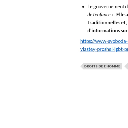
Le gouvernement de
de l’enfance »
.
Elle 
traditionnelles et,
d’informations sur
https://www-svoboda-o
vlastey-proshel-lgbt-
DROITS DE L'HOMME