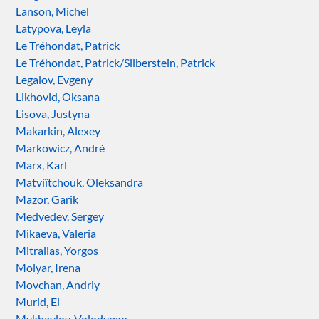
Lanson, Michel
Latypova, Leyla
Le Tréhondat, Patrick
Le Tréhondat, Patrick/Silberstein, Patrick
Legalov, Evgeny
Likhovid, Oksana
Lisova, Justyna
Makarkin, Alexey
Markowicz, André
Marx, Karl
Matviïtchouk, Oleksandra
Mazor, Garik
Medvedev, Sergey
Mikaeva, Valeria
Mitralias, Yorgos
Molyar, Irena
Movchan, Andriy
Murid, El
Mykhaylov, Volodymyr