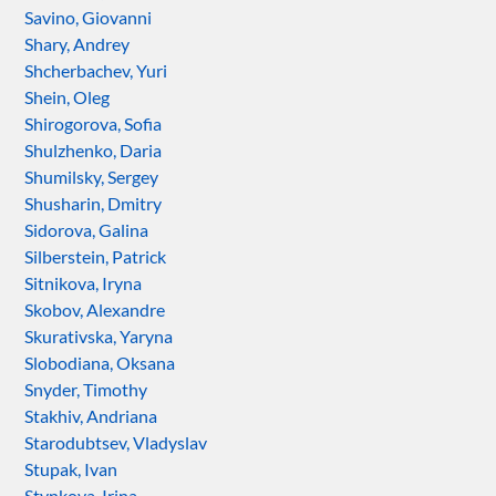
Savino, Giovanni
Shary, Andrey
Shcherbachev, Yuri
Shein, Oleg
Shirogorova, Sofia
Shulzhenko, Daria
Shumilsky, Sergey
Shusharin, Dmitry
Sidorova, Galina
Silberstein, Patrick
Sitnikova, Iryna
Skobov, Alexandre
Skurativska, Yaryna
Slobodiana, Oksana
Snyder, Timothy
Stakhiv, Andriana
Starodubtsev, Vladyslav
Stupak, Ivan
Stynkova, Irina