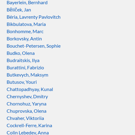
Bayerlein, Bernhard
Bělíček, Jan
Béria, Lavrenty Pavlovitch
Bikbulatova, Maria
Bonhomme, Marc
Borkovsky, Antin
Bouchet-Petersen, Sophie
Budko, Olena
Budraitskis, Ilya
Burattini, Fabrizio
Butkevych, Maksym
Butusov, Youri
Chattopadhyay, Kunal
Chernyshev, Dmitry
Chornohuz, Yaryna
Chuprovska, Olena
Chvaher, Viktoriia
Cockrell-Ferre, Karina
Colin Lebedev, Anna