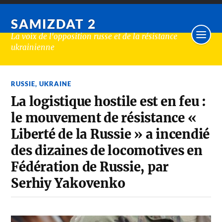
SAMIZDAT 2
La voix de l'opposition russe et de la résistance
ukrainienne
RUSSIE
,
UKRAINE
La logistique hostile est en feu :
le mouvement de résistance «
Liberté de la Russie » a incendié
des dizaines de locomotives en
Fédération de Russie, par
Serhiy Yakovenko