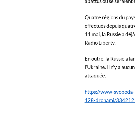
abattus ou se seraient 
Quatre régions du pays
effectués depuis quatre
11 mai, la Russie a déjà
Radio Liberty.
En outre, la Russie a la
l’Ukraine. Il n’y a aucun
attaquée.
https://www-svoboda-o
128-dronami/33421210