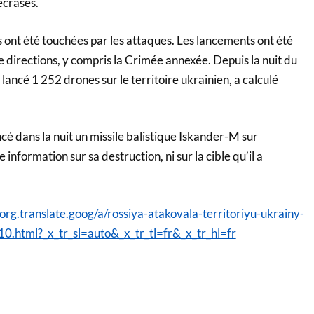
écrasés.
 ont été touchées par les attaques. Les lancements ont été
 directions, y compris la Crimée annexée. Depuis la nuit du
 lancé 1 252 drones sur le territoire ukrainien, a calculé
ncé dans la nuit un missile balistique Iskander-M sur
e information sur sa destruction, ni sur la cible qu’il a
rg.translate.goog/a/rossiya-atakovala-territoriyu-ukrainy-
.html?_x_tr_sl=auto&_x_tr_tl=fr&_x_tr_hl=fr