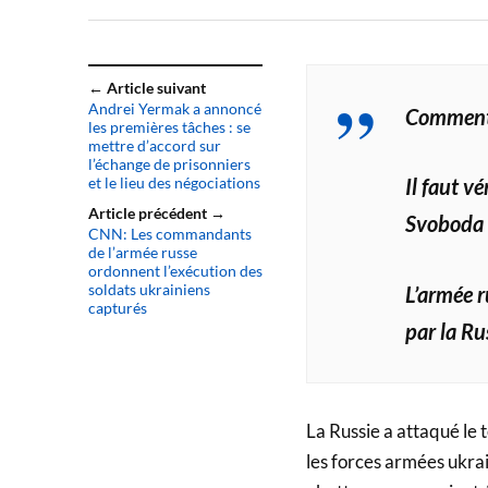
← Article suivant
Andrei Yermak a annoncé
Commenta
les premières tâches : se
mettre d’accord sur
l’échange de prisonniers
et le lieu des négociations
Il faut v
Article précédent →
Svoboda 
CNN: Les commandants
de l’armée russe
ordonnent l’exécution des
soldats ukrainiens
L’armée r
capturés
par la Ru
La Russie a attaqué le 
les forces armées ukra