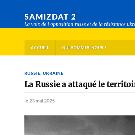
SAMIZDAT 2
La voix de l'opposition russe et de la résistance uk
ACCUEIL
QUI SOMMES-NOUS ?
RUSSIE
,
UKRAINE
La Russie a attaqué le territ
le 23 mai 2025