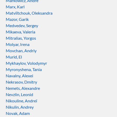
Markowicz, André
Marx, Karl
Matviïtchouk, Oleksandra
Mazor, Garik
Medvedev, Sergey
Mikaeva, Valeria
Mitralias, Yorgos
Molyar, Irena
Movchan, Andriy
Murid, El
Mykhaylov, Volodymyr
Myronyshena, Tania
Navalny, Alexei
Nekrasov, Dmitry
Nemets, Alexandre
Nevzlin, Leonid
Nikouline, Andreï
Nikulin, Andrey
Novak, Adam