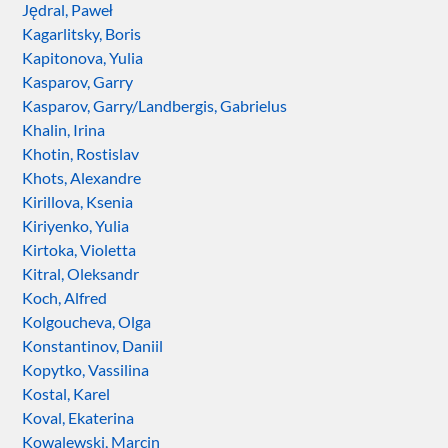
Jędral, Paweł
Kagarlitsky, Boris
Kapitonova, Yulia
Kasparov, Garry
Kasparov, Garry/Landbergis, Gabrielus
Khalin, Irina
Khotin, Rostislav
Khots, Alexandre
Kirillova, Ksenia
Kiriyenko, Yulia
Kirtoka, Violetta
Kitral, Oleksandr
Koch, Alfred
Kolgoucheva, Olga
Konstantinov, Daniil
Kopytko, Vassilina
Kostal, Karel
Koval, Ekaterina
Kowalewski, Marcin