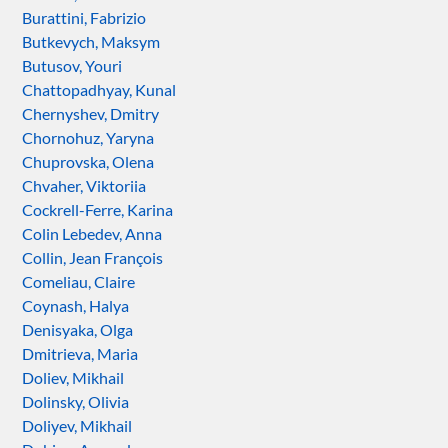
Burattini, Fabrizio
Butkevych, Maksym
Butusov, Youri
Chattopadhyay, Kunal
Chernyshev, Dmitry
Chornohuz, Yaryna
Chuprovska, Olena
Chvaher, Viktoriia
Cockrell-Ferre, Karina
Colin Lebedev, Anna
Collin, Jean François
Comeliau, Claire
Coynash, Halya
Denisyaka, Olga
Dmitrieva, Maria
Doliev, Mikhail
Dolinsky, Olivia
Doliyev, Mikhail