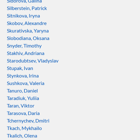
Sidorova, Galina
Silberstein, Patrick
Sitnikova, Iryna
Skobov, Alexandre
Skurativska, Yaryna
Slobodiana, Oksana
Snyder, Timothy
Stakhiv, Andriana
Starodubtsev, Vladyslav
Stupak, Ivan
Stynkova, Irina
Sushkova, Valeria
Tanuro, Daniel
Taradiuk, Yuliia
Taran, Viktor
Tarasova, Daria
Tchernychev, Dmitri
Tkach, Mykhailo
Tkalich, Olena