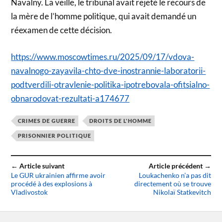
Navalny. La veille, le tribunal avait rejeté le recours de
la mère de l’homme politique, qui avait demandé un
réexamen de cette décision.
https://www.moscowtimes.ru/2025/09/17/vdova-
navalnogo-zayavila-chto-dve-inostrannie-laboratorii-
podtverdili-otravlenie-politika-ipotrebovala-ofitsialno-
obnarodovat-rezultati-a174677
CRIMES DE GUERRE
DROITS DE L'HOMME
PRISONNIER POLITIQUE
← Article suivant
Article précédent →
Le GUR ukrainien affirme avoir
Loukachenko n’a pas dit
procédé à des explosions à
directement où se trouve
Vladivostok
Nikolaï Statkevitch