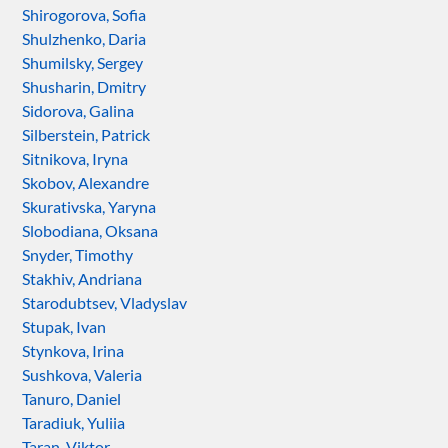
Shirogorova, Sofia
Shulzhenko, Daria
Shumilsky, Sergey
Shusharin, Dmitry
Sidorova, Galina
Silberstein, Patrick
Sitnikova, Iryna
Skobov, Alexandre
Skurativska, Yaryna
Slobodiana, Oksana
Snyder, Timothy
Stakhiv, Andriana
Starodubtsev, Vladyslav
Stupak, Ivan
Stynkova, Irina
Sushkova, Valeria
Tanuro, Daniel
Taradiuk, Yuliia
Taran, Viktor