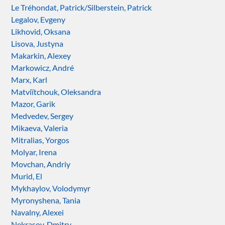
Le Tréhondat, Patrick/Silberstein, Patrick
Legalov, Evgeny
Likhovid, Oksana
Lisova, Justyna
Makarkin, Alexey
Markowicz, André
Marx, Karl
Matviïtchouk, Oleksandra
Mazor, Garik
Medvedev, Sergey
Mikaeva, Valeria
Mitralias, Yorgos
Molyar, Irena
Movchan, Andriy
Murid, El
Mykhaylov, Volodymyr
Myronyshena, Tania
Navalny, Alexei
Nekrasov, Dmitry