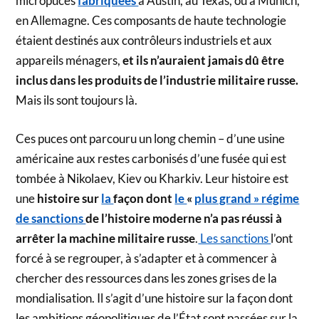
micropuces
fabriquées
à Austin, au Texas, ou à Munich,
en Allemagne. Ces composants de haute technologie
étaient destinés aux contrôleurs industriels et aux
appareils ménagers,
et ils n’auraient jamais dû être
inclus dans les produits de l’industrie militaire russe.
Mais ils sont toujours là.
Ces puces ont parcouru un long chemin – d’une usine
américaine aux restes carbonisés d’une fusée qui est
tombée à Nikolaev, Kiev ou Kharkiv. Leur histoire est
une
histoire sur
la
façon dont
le
«
plus grand » régime
de sanctions
de l’histoire moderne n’a pas réussi à
arrêter la machine militaire russe
.
Les sanctions
l’ont
forcé à se regrouper, à s’adapter et à commencer à
chercher des ressources dans les zones grises de la
mondialisation. Il s’agit d’une histoire sur la façon dont
les ambitions géopolitiques de l’État sont passées sur la