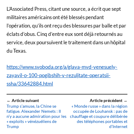
L’Associated Press, citant une source, a écrit que sept
militaires américains ont été blessés pendant
l’opération, qu’ils ont reçu des blessures par balle et par
éclats d’obus. Cinq d’entre eux sont déjà retournés au
service, deux poursuivent le traitement dans un hôpital
du Texas.
https://www.svoboda.org/a/glava-mvd-venesuely-
zayavil-o-100-pogibshih-v-rezuljtate-operatsii-
ssha/33642884.html
← Article suivant
Article précédent →
Trump s’amuse, la Chine se
« Monde russe » dans la région
fatigue. Alexander Nemets : Il
occupée de Louhansk : pas de
n’y a aucune admiration pour les
chauffage et coupure délibérée
« exploits » vénézuéliens de
des téléphones portables et
Trump
d’Internet