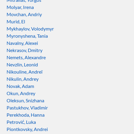
Molyar, Irena
Movchan, Andriy
Murid, El
Mykhaylov, Volodymyr
Myronyshena, Tania
Navalny, Alexei
Nekrasov, Dmitry
Nemets, Alexandre
Nevzlin, Leonid
Nikouline, Andreï
Nikulin, Andrey
Novak, Adam
Okun, Andrey
Oleksun, Snizhana
Pastukhov, Vladimir
Perekhoda, Hanna
Petrović, Luka
Piontkovsky, Andrei