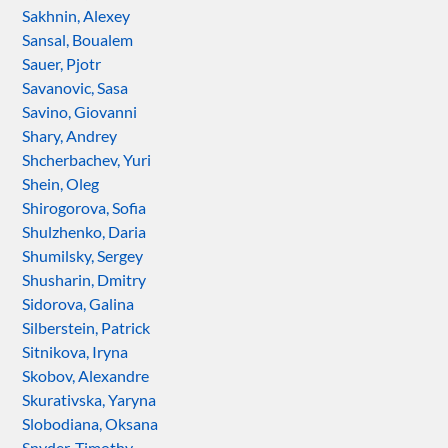
Sakhnin, Alexey
Sansal, Boualem
Sauer, Pjotr
Savanovic, Sasa
Savino, Giovanni
Shary, Andrey
Shcherbachev, Yuri
Shein, Oleg
Shirogorova, Sofia
Shulzhenko, Daria
Shumilsky, Sergey
Shusharin, Dmitry
Sidorova, Galina
Silberstein, Patrick
Sitnikova, Iryna
Skobov, Alexandre
Skurativska, Yaryna
Slobodiana, Oksana
Snyder, Timothy