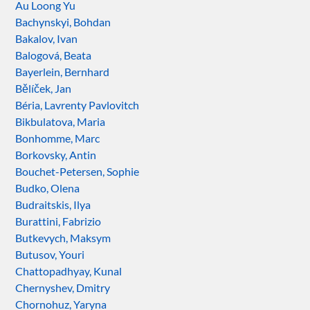
Au Loong Yu
Bachynskyi, Bohdan
Bakalov, Ivan
Balogová, Beata
Bayerlein, Bernhard
Bělíček, Jan
Béria, Lavrenty Pavlovitch
Bikbulatova, Maria
Bonhomme, Marc
Borkovsky, Antin
Bouchet-Petersen, Sophie
Budko, Olena
Budraitskis, Ilya
Burattini, Fabrizio
Butkevych, Maksym
Butusov, Youri
Chattopadhyay, Kunal
Chernyshev, Dmitry
Chornohuz, Yaryna