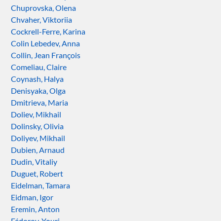
Chuprovska, Olena
Chvaher, Viktoriia
Cockrell-Ferre, Karina
Colin Lebedev, Anna
Collin, Jean François
Comeliau, Claire
Coynash, Halya
Denisyaka, Olga
Dmitrieva, Maria
Doliev, Mikhail
Dolinsky, Olivia
Doliyev, Mikhail
Dubien, Arnaud
Dudin, Vitaliy
Duguet, Robert
Eidelman, Tamara
Eidman, Igor
Eremin, Anton
Fédorov, Youri