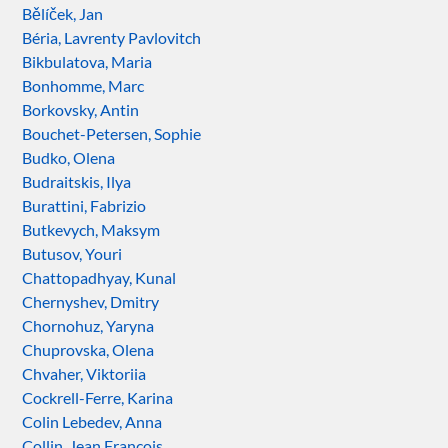
Bělíček, Jan
Béria, Lavrenty Pavlovitch
Bikbulatova, Maria
Bonhomme, Marc
Borkovsky, Antin
Bouchet-Petersen, Sophie
Budko, Olena
Budraitskis, Ilya
Burattini, Fabrizio
Butkevych, Maksym
Butusov, Youri
Chattopadhyay, Kunal
Chernyshev, Dmitry
Chornohuz, Yaryna
Chuprovska, Olena
Chvaher, Viktoriia
Cockrell-Ferre, Karina
Colin Lebedev, Anna
Collin, Jean François