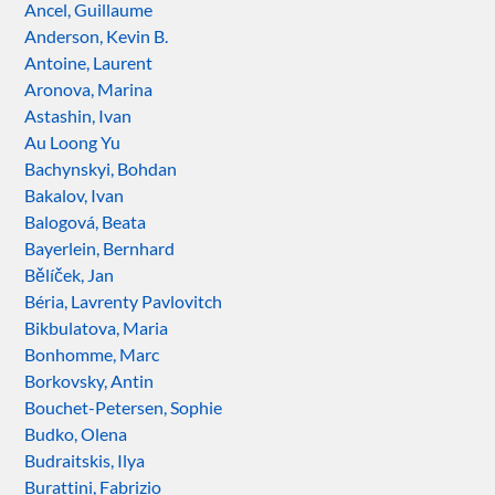
Ancel, Guillaume
Anderson, Kevin B.
Antoine, Laurent
Aronova, Marina
Astashin, Ivan
Au Loong Yu
Bachynskyi, Bohdan
Bakalov, Ivan
Balogová, Beata
Bayerlein, Bernhard
Bělíček, Jan
Béria, Lavrenty Pavlovitch
Bikbulatova, Maria
Bonhomme, Marc
Borkovsky, Antin
Bouchet-Petersen, Sophie
Budko, Olena
Budraitskis, Ilya
Burattini, Fabrizio