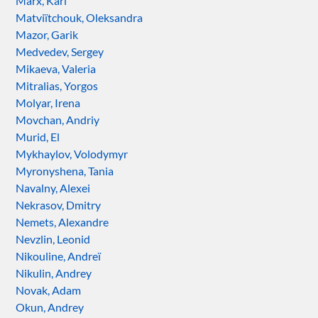
Marx, Karl
Matviïtchouk, Oleksandra
Mazor, Garik
Medvedev, Sergey
Mikaeva, Valeria
Mitralias, Yorgos
Molyar, Irena
Movchan, Andriy
Murid, El
Mykhaylov, Volodymyr
Myronyshena, Tania
Navalny, Alexei
Nekrasov, Dmitry
Nemets, Alexandre
Nevzlin, Leonid
Nikouline, Andreï
Nikulin, Andrey
Novak, Adam
Okun, Andrey