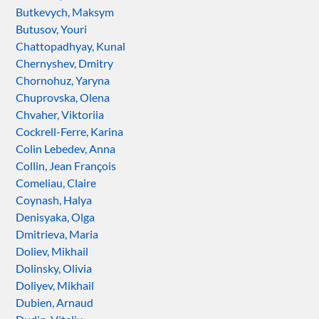
Butkevych, Maksym
Butusov, Youri
Chattopadhyay, Kunal
Chernyshev, Dmitry
Chornohuz, Yaryna
Chuprovska, Olena
Chvaher, Viktoriia
Cockrell-Ferre, Karina
Colin Lebedev, Anna
Collin, Jean François
Comeliau, Claire
Coynash, Halya
Denisyaka, Olga
Dmitrieva, Maria
Doliev, Mikhail
Dolinsky, Olivia
Doliyev, Mikhail
Dubien, Arnaud