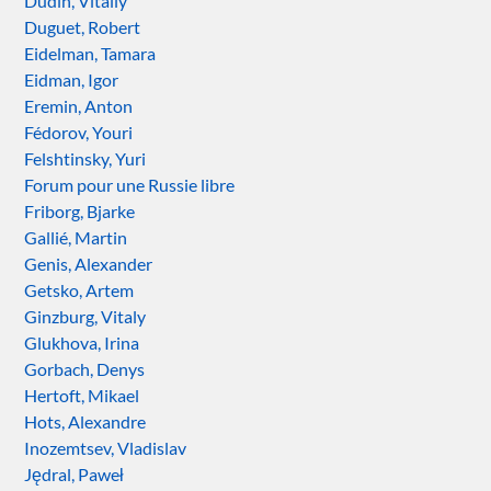
Dudin, Vitaliy
Duguet, Robert
Eidelman, Tamara
Eidman, Igor
Eremin, Anton
Fédorov, Youri
Felshtinsky, Yuri
Forum pour une Russie libre
Friborg, Bjarke
Gallié, Martin
Genis, Alexander
Getsko, Artem
Ginzburg, Vitaly
Glukhova, Irina
Gorbach, Denys
Hertoft, Mikael
Hots, Alexandre
Inozemtsev, Vladislav
Jędral, Paweł