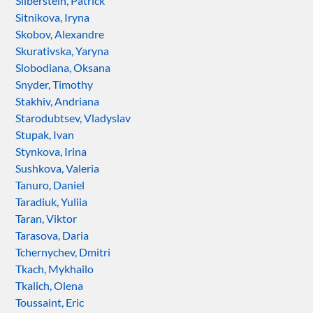
Silberstein, Patrick
Sitnikova, Iryna
Skobov, Alexandre
Skurativska, Yaryna
Slobodiana, Oksana
Snyder, Timothy
Stakhiv, Andriana
Starodubtsev, Vladyslav
Stupak, Ivan
Stynkova, Irina
Sushkova, Valeria
Tanuro, Daniel
Taradiuk, Yuliia
Taran, Viktor
Tarasova, Daria
Tchernychev, Dmitri
Tkach, Mykhailo
Tkalich, Olena
Toussaint, Eric