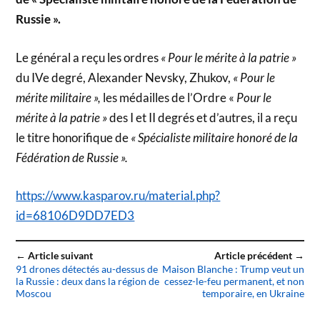
Russie ».
Le général a reçu les ordres
« Pour le mérite à la patrie »
du IVe degré, Alexander Nevsky, Zhukov,
« Pour le
mérite militaire »,
les médailles de l’Ordre «
Pour le
mérite à la patrie »
des I et II degrés et d’autres, il a reçu
le titre honorifique de
« Spécialiste militaire honoré de la
Fédération de Russie ».
https://www.kasparov.ru/material.php?
id=68106D9DD7ED3
← Article suivant
Article précédent →
91 drones détectés au-dessus de
Maison Blanche : Trump veut un
la Russie : deux dans la région de
cessez-le-feu permanent, et non
Moscou
temporaire, en Ukraine