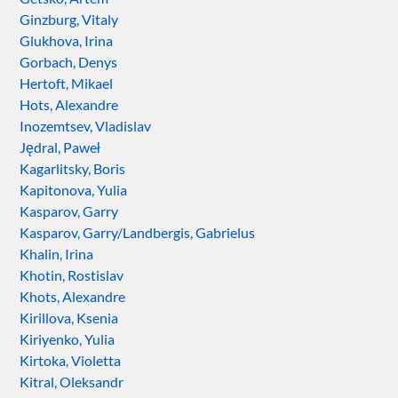
Ginzburg, Vitaly
Glukhova, Irina
Gorbach, Denys
Hertoft, Mikael
Hots, Alexandre
Inozemtsev, Vladislav
Jędral, Paweł
Kagarlitsky, Boris
Kapitonova, Yulia
Kasparov, Garry
Kasparov, Garry/Landbergis, Gabrielus
Khalin, Irina
Khotin, Rostislav
Khots, Alexandre
Kirillova, Ksenia
Kiriyenko, Yulia
Kirtoka, Violetta
Kitral, Oleksandr