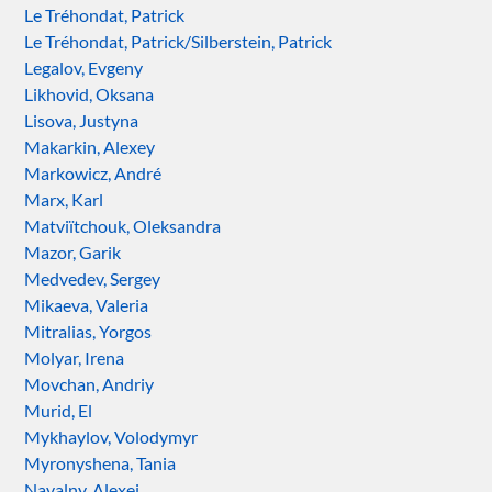
Le Tréhondat, Patrick
Le Tréhondat, Patrick/Silberstein, Patrick
Legalov, Evgeny
Likhovid, Oksana
Lisova, Justyna
Makarkin, Alexey
Markowicz, André
Marx, Karl
Matviïtchouk, Oleksandra
Mazor, Garik
Medvedev, Sergey
Mikaeva, Valeria
Mitralias, Yorgos
Molyar, Irena
Movchan, Andriy
Murid, El
Mykhaylov, Volodymyr
Myronyshena, Tania
Navalny, Alexei