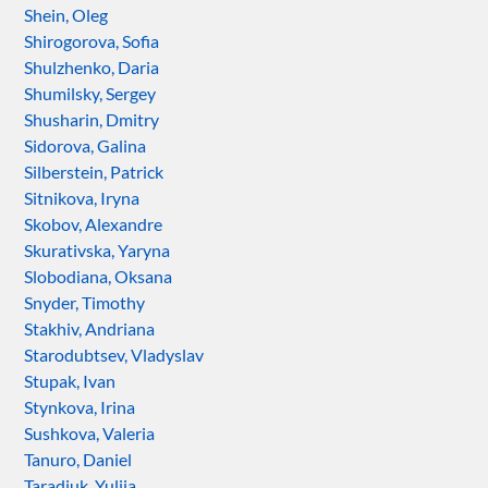
Shein, Oleg
Shirogorova, Sofia
Shulzhenko, Daria
Shumilsky, Sergey
Shusharin, Dmitry
Sidorova, Galina
Silberstein, Patrick
Sitnikova, Iryna
Skobov, Alexandre
Skurativska, Yaryna
Slobodiana, Oksana
Snyder, Timothy
Stakhiv, Andriana
Starodubtsev, Vladyslav
Stupak, Ivan
Stynkova, Irina
Sushkova, Valeria
Tanuro, Daniel
Taradiuk, Yuliia