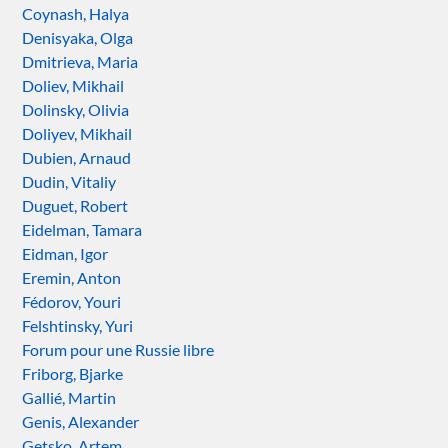
Coynash, Halya
Denisyaka, Olga
Dmitrieva, Maria
Doliev, Mikhail
Dolinsky, Olivia
Doliyev, Mikhail
Dubien, Arnaud
Dudin, Vitaliy
Duguet, Robert
Eidelman, Tamara
Eidman, Igor
Eremin, Anton
Fédorov, Youri
Felshtinsky, Yuri
Forum pour une Russie libre
Friborg, Bjarke
Gallié, Martin
Genis, Alexander
Getsko, Artem