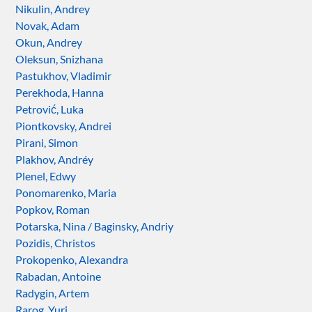
Nikulin, Andrey
Novak, Adam
Okun, Andrey
Oleksun, Snizhana
Pastukhov, Vladimir
Perekhoda, Hanna
Petrović, Luka
Piontkovsky, Andrei
Pirani, Simon
Plakhov, Andréy
Plenel, Edwy
Ponomarenko, Maria
Popkov, Roman
Potarska, Nina / Baginsky, Andriy
Pozidis, Christos
Prokopenko, Alexandra
Rabadan, Antoine
Radygin, Artem
Rarog, Yuri