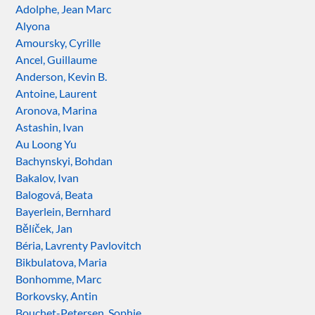
Adolphe, Jean Marc
Alyona
Amoursky, Cyrille
Ancel, Guillaume
Anderson, Kevin B.
Antoine, Laurent
Aronova, Marina
Astashin, Ivan
Au Loong Yu
Bachynskyi, Bohdan
Bakalov, Ivan
Balogová, Beata
Bayerlein, Bernhard
Bělíček, Jan
Béria, Lavrenty Pavlovitch
Bikbulatova, Maria
Bonhomme, Marc
Borkovsky, Antin
Bouchet-Petersen, Sophie