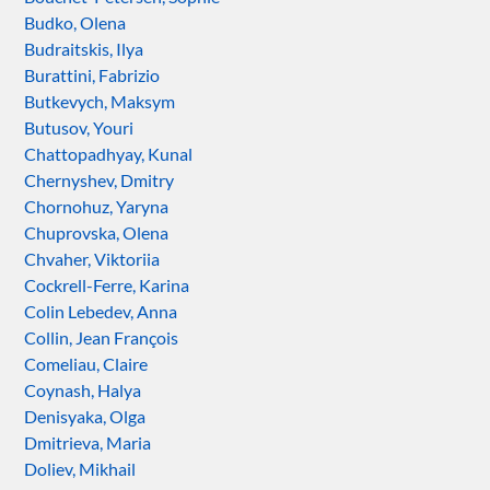
Budko, Olena
Budraitskis, Ilya
Burattini, Fabrizio
Butkevych, Maksym
Butusov, Youri
Chattopadhyay, Kunal
Chernyshev, Dmitry
Chornohuz, Yaryna
Chuprovska, Olena
Chvaher, Viktoriia
Cockrell-Ferre, Karina
Colin Lebedev, Anna
Collin, Jean François
Comeliau, Claire
Coynash, Halya
Denisyaka, Olga
Dmitrieva, Maria
Doliev, Mikhail