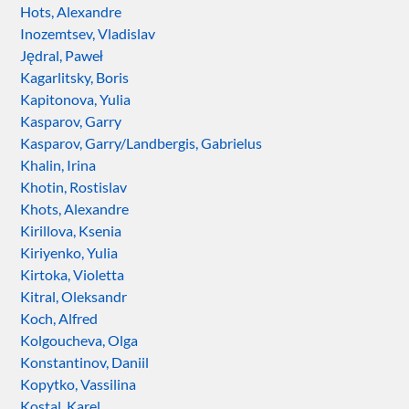
Hots, Alexandre
Inozemtsev, Vladislav
Jędral, Paweł
Kagarlitsky, Boris
Kapitonova, Yulia
Kasparov, Garry
Kasparov, Garry/Landbergis, Gabrielus
Khalin, Irina
Khotin, Rostislav
Khots, Alexandre
Kirillova, Ksenia
Kiriyenko, Yulia
Kirtoka, Violetta
Kitral, Oleksandr
Koch, Alfred
Kolgoucheva, Olga
Konstantinov, Daniil
Kopytko, Vassilina
Kostal, Karel