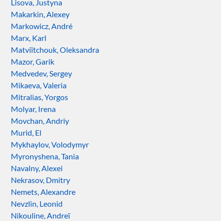
Lisova, Justyna
Makarkin, Alexey
Markowicz, André
Marx, Karl
Matviïtchouk, Oleksandra
Mazor, Garik
Medvedev, Sergey
Mikaeva, Valeria
Mitralias, Yorgos
Molyar, Irena
Movchan, Andriy
Murid, El
Mykhaylov, Volodymyr
Myronyshena, Tania
Navalny, Alexei
Nekrasov, Dmitry
Nemets, Alexandre
Nevzlin, Leonid
Nikouline, Andreï