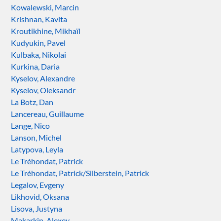
Kowalewski, Marcin
Krishnan, Kavita
Kroutikhine, Mikhaïl
Kudyukin, Pavel
Kulbaka, Nikolai
Kurkina, Daria
Kyselov, Alexandre
Kyselov, Oleksandr
La Botz, Dan
Lancereau, Guillaume
Lange, Nico
Lanson, Michel
Latypova, Leyla
Le Tréhondat, Patrick
Le Tréhondat, Patrick/Silberstein, Patrick
Legalov, Evgeny
Likhovid, Oksana
Lisova, Justyna
Makarkin, Alexey