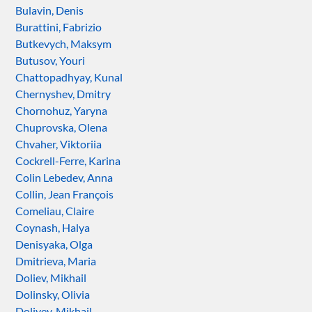
Bulavin, Denis
Burattini, Fabrizio
Butkevych, Maksym
Butusov, Youri
Chattopadhyay, Kunal
Chernyshev, Dmitry
Chornohuz, Yaryna
Chuprovska, Olena
Chvaher, Viktoriia
Cockrell-Ferre, Karina
Colin Lebedev, Anna
Collin, Jean François
Comeliau, Claire
Coynash, Halya
Denisyaka, Olga
Dmitrieva, Maria
Doliev, Mikhail
Dolinsky, Olivia
Doliyev, Mikhail