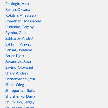
Raufoglu, Alex
Rekun, Oksana
Rokitna, Anastasia
Romdhani, Messaoud
Rudenko, Evgeny
Rymbu, Galina
Sakharov, Andreï
Sakhnin, Alexey
Sansal, Boualem
Sauer, Pjotr
Savanovic, Sasa
Savino, Giovanni
Shary, Andrey
Shcherbachev, Yuri
Shein, Oleg
Shirogorova, Sofia
Shulzhenko, Daria
Shumilsky, Sergey
Shusharin, Dmitry