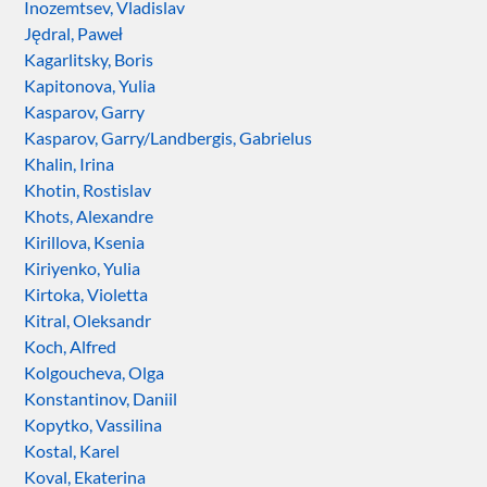
Inozemtsev, Vladislav
Jędral, Paweł
Kagarlitsky, Boris
Kapitonova, Yulia
Kasparov, Garry
Kasparov, Garry/Landbergis, Gabrielus
Khalin, Irina
Khotin, Rostislav
Khots, Alexandre
Kirillova, Ksenia
Kiriyenko, Yulia
Kirtoka, Violetta
Kitral, Oleksandr
Koch, Alfred
Kolgoucheva, Olga
Konstantinov, Daniil
Kopytko, Vassilina
Kostal, Karel
Koval, Ekaterina