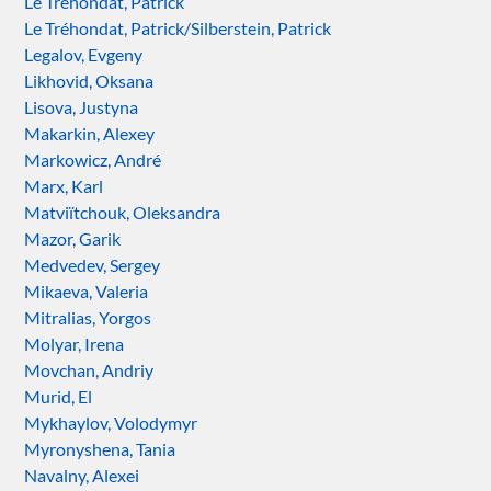
Le Tréhondat, Patrick
Le Tréhondat, Patrick/Silberstein, Patrick
Legalov, Evgeny
Likhovid, Oksana
Lisova, Justyna
Makarkin, Alexey
Markowicz, André
Marx, Karl
Matviïtchouk, Oleksandra
Mazor, Garik
Medvedev, Sergey
Mikaeva, Valeria
Mitralias, Yorgos
Molyar, Irena
Movchan, Andriy
Murid, El
Mykhaylov, Volodymyr
Myronyshena, Tania
Navalny, Alexei