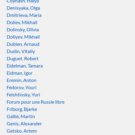
Coynash, Halya
Denisyaka, Olga
Dmitrieva, Maria
Doliev, Mikhail
Dolinsky, Olivia
Doliyev, Mikhail
Dubien, Arnaud
Dudin, Vitaliy
Duguet, Robert
Eidelman, Tamara
Eidman, Igor
Eremin, Anton
Fédorov, Youri
Felshtinsky, Yuri
Forum pour une Russie libre
Friborg, Bjarke
Gallié, Martin
Genis, Alexander
Getsko, Artem