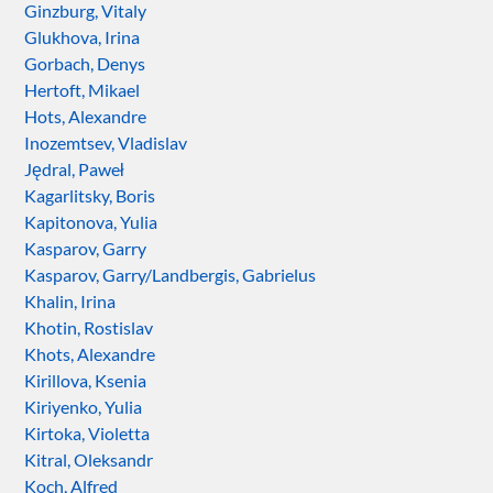
Ginzburg, Vitaly
Glukhova, Irina
Gorbach, Denys
Hertoft, Mikael
Hots, Alexandre
Inozemtsev, Vladislav
Jędral, Paweł
Kagarlitsky, Boris
Kapitonova, Yulia
Kasparov, Garry
Kasparov, Garry/Landbergis, Gabrielus
Khalin, Irina
Khotin, Rostislav
Khots, Alexandre
Kirillova, Ksenia
Kiriyenko, Yulia
Kirtoka, Violetta
Kitral, Oleksandr
Koch, Alfred