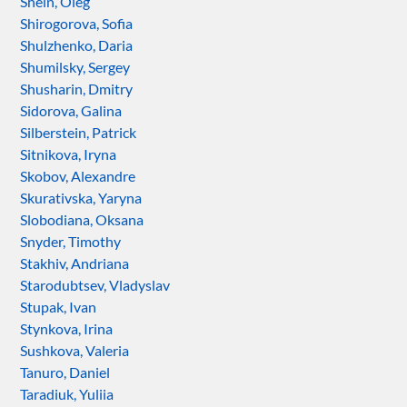
Shein, Oleg
Shirogorova, Sofia
Shulzhenko, Daria
Shumilsky, Sergey
Shusharin, Dmitry
Sidorova, Galina
Silberstein, Patrick
Sitnikova, Iryna
Skobov, Alexandre
Skurativska, Yaryna
Slobodiana, Oksana
Snyder, Timothy
Stakhiv, Andriana
Starodubtsev, Vladyslav
Stupak, Ivan
Stynkova, Irina
Sushkova, Valeria
Tanuro, Daniel
Taradiuk, Yuliia