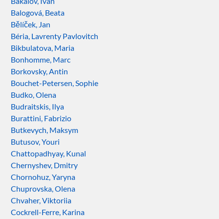
Bakalov, Ivan
Balogová, Beata
Bělíček, Jan
Béria, Lavrenty Pavlovitch
Bikbulatova, Maria
Bonhomme, Marc
Borkovsky, Antin
Bouchet-Petersen, Sophie
Budko, Olena
Budraitskis, Ilya
Burattini, Fabrizio
Butkevych, Maksym
Butusov, Youri
Chattopadhyay, Kunal
Chernyshev, Dmitry
Chornohuz, Yaryna
Chuprovska, Olena
Chvaher, Viktoriia
Cockrell-Ferre, Karina