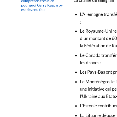
La chaîne de télégramm
comprends très bien
pourquoi Garry Kasparov
est devenu fou
L’Allemagne transfé
;
Le Royaume-Uni ren
d’un montant de 600 
la Fédération de Ru
Le Canada transfér
les drones :
Les Pays-Bas ont pr
Le Monténégro, le 
une initiative qui 
l’Ukraine aux États-
L’Estonie contribuer
La Lituanie déposer