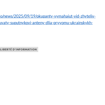
dio/news/2025/09/19/okupanty-vymahaiut-vid-zhyteliv-
vaty-suputnykovi-anteny-dlia-pryyomu-ukrainskykh-
LIBERTÉ D'INFORMATION