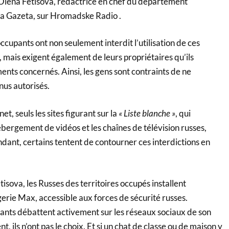
 Olena Fetisova, rédactrice en chef du département
na Gazeta, sur Hromadske Radio .
occupants ont non seulement interdit l’utilisation de ces
 mais exigent également de leurs propriétaires qu’ils
nts concernés. Ainsi, les gens sont contraints de ne
nus autorisés.
net, seuls les sites figurant sur la
« Liste blanche »
, qui
bergement de vidéos et les chaînes de télévision russes,
dant, certains tentent de contourner ces interdictions en
tisova, les Russes des territoires occupés installent
erie Max, accessible aux forces de sécurité russes.
tants débattent activement sur les réseaux sociaux de son
t, ils n’ont pas le choix. Et si un chat de classe ou de maison y