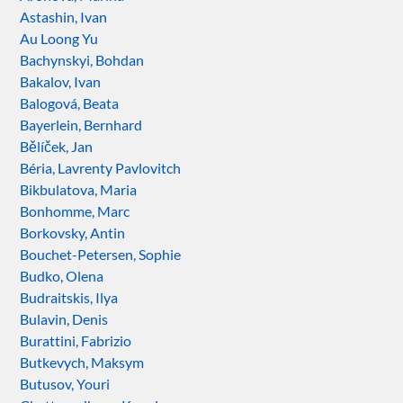
Astashin, Ivan
Au Loong Yu
Bachynskyi, Bohdan
Bakalov, Ivan
Balogová, Beata
Bayerlein, Bernhard
Bělíček, Jan
Béria, Lavrenty Pavlovitch
Bikbulatova, Maria
Bonhomme, Marc
Borkovsky, Antin
Bouchet-Petersen, Sophie
Budko, Olena
Budraitskis, Ilya
Bulavin, Denis
Burattini, Fabrizio
Butkevych, Maksym
Butusov, Youri