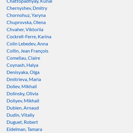
Chattopadhyay, Kunal
Chernyshev, Dmitry
Chornohuz, Yaryna
Chuprovska, Olena
Chvaher, Viktoriia
Cockrell-Ferre, Karina
Colin Lebedev, Anna
Collin, Jean François
Comeliau, Claire
Coynash, Halya
Denisyaka, Olga
Dmitrieva, Maria
Doliev, Mikhail
Dolinsky, Olivia
Doliyev, Mikhail
Dubien, Arnaud
Dudin, Vitaliy
Duguet, Robert
Eidelman, Tamara