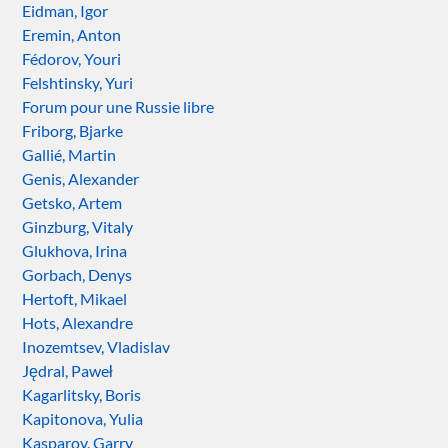
Eidman, Igor
Eremin, Anton
Fédorov, Youri
Felshtinsky, Yuri
Forum pour une Russie libre
Friborg, Bjarke
Gallié, Martin
Genis, Alexander
Getsko, Artem
Ginzburg, Vitaly
Glukhova, Irina
Gorbach, Denys
Hertoft, Mikael
Hots, Alexandre
Inozemtsev, Vladislav
Jędral, Paweł
Kagarlitsky, Boris
Kapitonova, Yulia
Kasparov, Garry