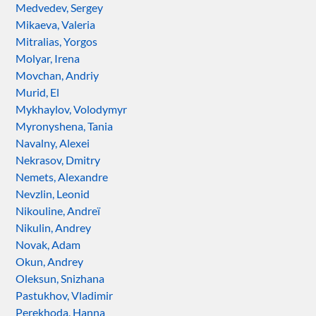
Medvedev, Sergey
Mikaeva, Valeria
Mitralias, Yorgos
Molyar, Irena
Movchan, Andriy
Murid, El
Mykhaylov, Volodymyr
Myronyshena, Tania
Navalny, Alexei
Nekrasov, Dmitry
Nemets, Alexandre
Nevzlin, Leonid
Nikouline, Andreï
Nikulin, Andrey
Novak, Adam
Okun, Andrey
Oleksun, Snizhana
Pastukhov, Vladimir
Perekhoda, Hanna