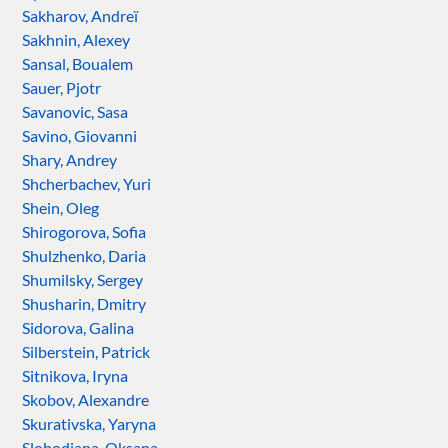
Sakharov, Andreï
Sakhnin, Alexey
Sansal, Boualem
Sauer, Pjotr
Savanovic, Sasa
Savino, Giovanni
Shary, Andrey
Shcherbachev, Yuri
Shein, Oleg
Shirogorova, Sofia
Shulzhenko, Daria
Shumilsky, Sergey
Shusharin, Dmitry
Sidorova, Galina
Silberstein, Patrick
Sitnikova, Iryna
Skobov, Alexandre
Skurativska, Yaryna
Slobodiana, Oksana