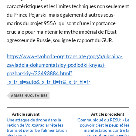
caractéristiques et les limites techniques non seulement
du Prince Pojarski, mais également d’autres sous-
marins du projet 955A, qui sont d’une importance
cruciale pour maintenir le mythe impérial de l’État
agresseur de Russie, souligne le rapport du GUR.
https://www-svoboda-org.translate.goog/a/ukraina-
zavladela-dokumentatsiey-podlodki-knyazj-
pozharskiy-/33493884.html?
_x_tr_sl=auto&_x_tr_tl=fr&_x_tr_hl=fr
ARMES NUCLÉAIRES
← Article suivant
Article précédent →
Une attaque de drone dans la
Communiqué du RESU: « Le
région de Volgograd arrête les
pouvoir c’est le peuple! les
trains et perturbe l’alimentation
manifestations contre la
électrique
corruption ont gagné »