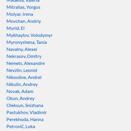
Mitralias, Yorgos
Molyar, Irena
Movchan, Andriy
Murid, El
Mykhaylov, Volodymyr
Myronyshena, Tania
Navalny, Alexei
Nekrasov, Dmitry
Nemets, Alexandre
Nevzlin, Leonid
Nikouline, Andreï
Nikulin, Andrey
Novak, Adam
Okun, Andrey
Oleksun, Snizhana
Pastukhov, Vladimir
Perekhoda, Hanna
Petrović, Luka