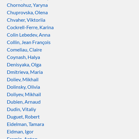
Chornohuz, Yaryna
Chuprovska, Olena
Chvaher, Viktoriia
Cockrell-Ferre, Karina
Colin Lebedev, Anna
Collin, Jean François
Comeliau, Claire
Coynash, Halya
Denisyaka, Olga
Dmitrieva, Maria
Doliev, Mikhail
Dolinsky, Olivia
Doliyev, Mikhail
Dubien, Arnaud
Dudin, Vitaliy
Duguet, Robert
Eidelman, Tamara
Eidman, Igor
Eremin, Anton