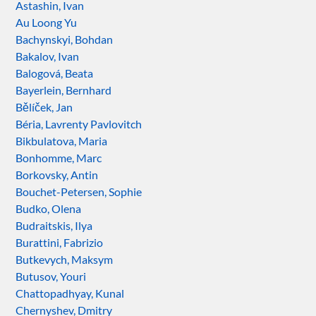
Astashin, Ivan
Au Loong Yu
Bachynskyi, Bohdan
Bakalov, Ivan
Balogová, Beata
Bayerlein, Bernhard
Bělíček, Jan
Béria, Lavrenty Pavlovitch
Bikbulatova, Maria
Bonhomme, Marc
Borkovsky, Antin
Bouchet-Petersen, Sophie
Budko, Olena
Budraitskis, Ilya
Burattini, Fabrizio
Butkevych, Maksym
Butusov, Youri
Chattopadhyay, Kunal
Chernyshev, Dmitry