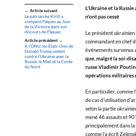
L’Ukraine et la Russie
← Article suivant
n’ont pas cessé
Le patriarche Kirill a
comparé Pâques au Jour
de la Victoire dans son
discours de Pâques
Le président ukrainien
Article précédent →
commandant en chef de
À l’ONU, les États-Unis de
événements survenus a
Donald Trump votent
contre l’Ukraine avec la
que, malgré la soi-dis
Russie, le Mali et la Corée
russe Vladimir Poutin
du Nord
opérations militaires
En particulier, comme 
de cas d’utilisation d’a
selon la partie ukrainie
mené 46 assauts et 90
principalement dans la 
comme l’a écrit Zelensk