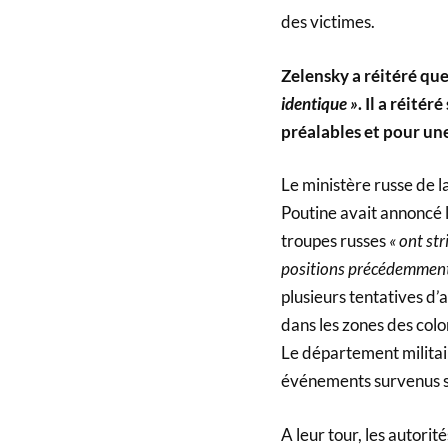
des victimes.
Zelensky a réitéré qu
identique »
. Il a réité
préalables et pour une
Le ministère russe de
Poutine avait annoncé l
troupes russes
« ont str
positions précédemment
plusieurs tentatives d
dans les zones des col
Le département militair
événements survenus sur
A leur tour, les autorit