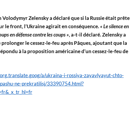
 Volodymyr Zelensky a déclaré que si la Russie était prête
ur le front, l’Ukraine agirait en conséquence.
« Le silence en
coups en défense contre les coups »
, a-t-il déclaré. Zelensky a
prolonger le cessez-le-feu après Pâques, ajoutant que la
répondu à la proposition américaine d’un cessez-le-feu de
rg.translate.goog/a/ukraina-i-rossiya-zayavlyayut-chto-
-pashu-ne-prekratilisj/33390754.html?
=fr&_x_tr_hl=fr