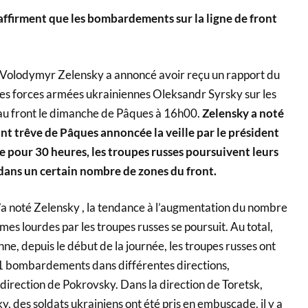
 affirment que les bombardements sur la ligne de front
 Volodymyr Zelensky a annoncé avoir reçu un rapport du
s forces armées ukrainiennes Oleksandr Syrsky sur les
u front le dimanche de Pâques à 16h00.
Zelensky a noté
ant trêve de Pâques annoncée la veille par le président
e pour 30 heures, les troupes russes poursuivent leurs
 dans un certain nombre de zones du front.
l’a noté Zelensky , la tendance à l’augmentation du nombre
rmes lourdes par les troupes russes se poursuit. Au total,
nne, depuis le début de la journée, les troupes russes ont
1 bombardements dans différentes directions,
direction de Pokrovsky. Dans la direction de Toretsk,
y, des soldats ukrainiens ont été pris en embuscade, il y a