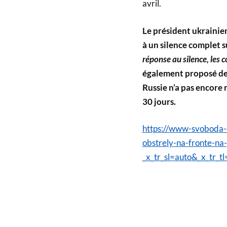
avril.
Le président ukrainien
à un silence complet s
réponse au silence, les 
également proposé de 
Russie n’a pas encore 
30 jours.
https://www-svoboda-o
obstrely-na-fronte-na
_x_tr_sl=auto&_x_tr_tl