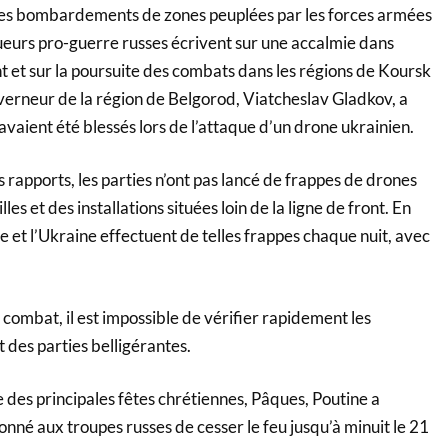
 des bombardements de zones peuplées par les forces armées
ueurs pro-guerre russes écrivent sur une accalmie dans
t et sur la poursuite des combats dans les régions de Koursk
verneur de la région de Belgorod, Viatcheslav Gladkov, a
 avaient été blessés lors de l’attaque d’un drone ukrainien.
s rapports, les parties n’ont pas lancé de frappes de drones
lles et des installations situées loin de la ligne de front. En
ie et l’Ukraine effectuent de telles frappes chaque nuit, avec
combat, il est impossible de vérifier rapidement les
 des parties belligérantes.
e des principales fêtes chrétiennes, Pâques, Poutine a
onné aux troupes russes de cesser le feu jusqu’à minuit le 21