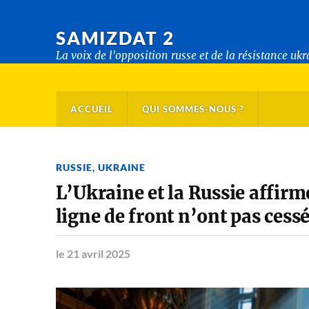
SAMIZDAT 2
La voix de l'opposition russe et de la résistance uk
ACCUEIL
QUI SOMMES-NOUS ?
RUSSIE
,
UKRAINE
L’Ukraine et la Russie affir
ligne de front n’ont pas cess
le 21 avril 2025