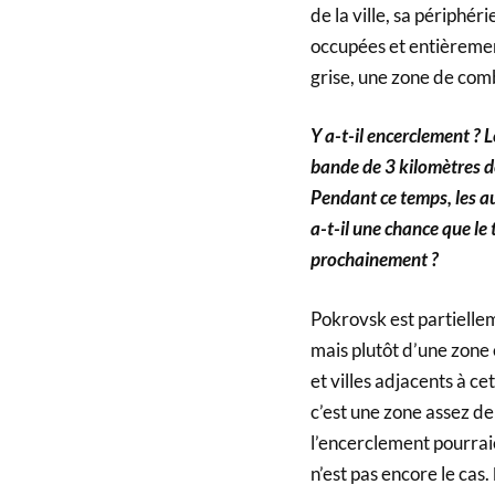
de la ville, sa périphér
occupées et entièrement
grise, une zone de comb
Y a-t-il encerclement ? 
bande de 3 kilomètres dé
Pendant ce temps, les a
a-t-il une chance que le
prochainement ?
Pokrovsk est partielle
mais plutôt d’une zone
et villes adjacents à ce
c’est une zone assez de
l’encerclement pourrai
n’est pas encore le cas.