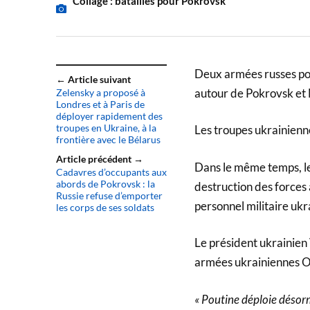
Collage : batailles pour Pokrovsk
Deux armées russes pou
← Article suivant
autour de Pokrovsk et 
Zelensky a proposé à
Londres et à Paris de
déployer rapidement des
troupes en Ukraine, à la
Les troupes ukrainienne
frontière avec le Bélarus
Article précédent →
Dans le même temps, le 
Cadavres d’occupants aux
abords de Pokrovsk : la
destruction des forces
Russie refuse d’emporter
personnel militaire ukr
les corps de ses soldats
Le président ukrainie
armées ukrainiennes O
« Poutine déploie désorm