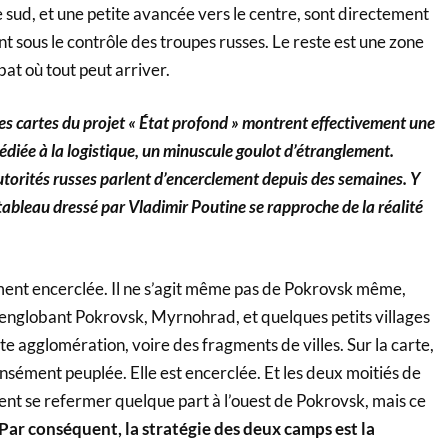
ie sud, et une petite avancée vers le centre, sont directement
 sous le contrôle des troupes russes. Le reste est une zone
at où tout peut arriver.
Les cartes du projet « État profond » montrent effectivement une
diée à la logistique, un minuscule goulot d’étranglement.
utorités russes parlent d’encerclement depuis des semaines. Y
 tableau dressé par Vladimir Poutine se rapproche de la réalité
ment encerclée. Il ne s’agit même pas de Pokrovsk même,
 englobant Pokrovsk, Myrnohrad, et quelques petits villages
tte agglomération, voire des fragments de villes. Sur la carte,
nsément peuplée. Elle est encerclée. Et les deux moitiés de
ent se refermer quelque part à l’ouest de Pokrovsk, mais ce
Par conséquent, la stratégie des deux camps est la