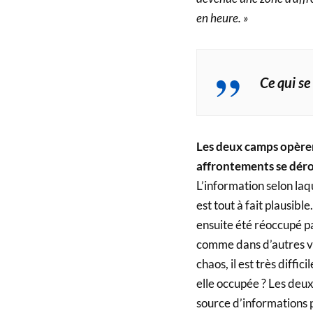
en heure. »
Ce qui se
Les deux camps opèren
affrontements se dérou
L’information selon laqu
est tout à fait plausible
ensuite été réoccupé pa
comme dans d’autres vil
chaos, il est très diffic
elle occupée ? Les deux 
source d’informations p