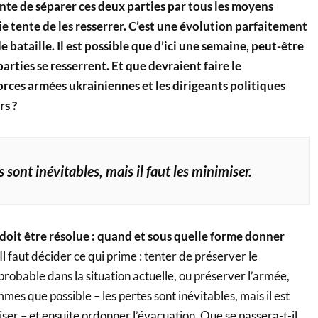
ente de séparer ces deux parties par tous les moyens
sie tente de les resserrer. C’est une évolution parfaitement
 bataille. Il est possible que d’ici une semaine, peut-être
arties se resserrent. Et que devraient faire le
es armées ukrainiennes et les dirigeants politiques
rs ?
s sont inévitables, mais il faut les minimiser.
 doit être résolue : quand et sous quelle forme donner
Il faut décider ce qui prime : tenter de préserver le
mprobable dans la situation actuelle, ou préserver l’armée,
es que possible – les pertes sont inévitables, mais il est
ser – et ensuite ordonner l’évacuation. Que se passera-t-il