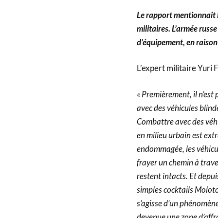
Le rapport mentionnait l’
militaires. L’armée russ
d’équipement, en raison
L’expert militaire Yur
« Premièrement, il n’est
avec des véhicules blindé
Combattre avec des véhic
en milieu urbain est ex
endommagée, les véhicule
frayer un chemin à trav
restent intacts. Et depui
simples cocktails Molotov
s’agisse d’un phénomène
devenue une zone d’affro