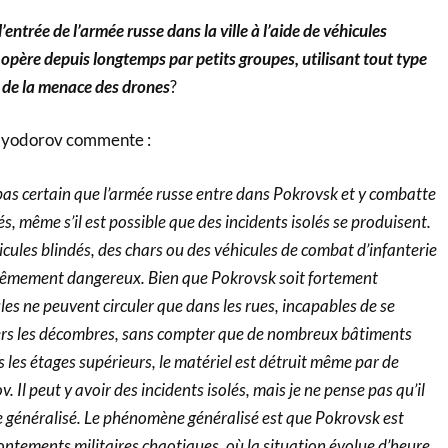
entrée de l’armée russe dans la ville à l’aide de véhicules
e opère depuis longtemps par petits groupes, utilisant tout type
 de la menace des drones
?
i Fyodorov commente :
 pas certain que l’armée russe entre dans Pokrovsk et y combatte
s, même s’il est possible que des incidents isolés se produisent.
ules blindés, des chars ou des véhicules de combat d’infanterie
trêmement dangereux. Bien que Pokrovsk soit fortement
s ne peuvent circuler que dans les rues, incapables de se
ers les décombres, sans compter que de nombreux bâtiments
s les étages supérieurs, le matériel est détruit même par de
. Il peut y avoir des incidents isolés, mais je ne pense pas qu’il
 généralisé. Le phénomène généralisé est que Pokrovsk est
ntements militaires chaotiques, où la situation évolue d’heure