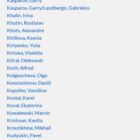
Kasparov, Garry
Kasparov, Garry/Landbergis, Gabrielus
Khalin, Irina
Khotin, Rostislav
Khots, Alexandre
Kirillova, Ksenia
Kiriyenko, Yulia
Kirtoka, Violetta
Kitral, Oleksandr
Koch, Alfred
Kolgoucheva, Olga
Konstantinov, Daniil
Kopytko, Vassilina
Kostal, Karel
Koval, Ekaterina
Kowalewski, Marcin
Krishnan, Kavita
Kroutikhine, Mikhaïl
Kudyukin, Pavel