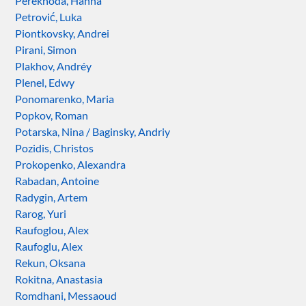
Perekhoda, Hanna
Petrović, Luka
Piontkovsky, Andrei
Pirani, Simon
Plakhov, Andréy
Plenel, Edwy
Ponomarenko, Maria
Popkov, Roman
Potarska, Nina / Baginsky, Andriy
Pozidis, Christos
Prokopenko, Alexandra
Rabadan, Antoine
Radygin, Artem
Rarog, Yuri
Raufoglou, Alex
Raufoglu, Alex
Rekun, Oksana
Rokitna, Anastasia
Romdhani, Messaoud