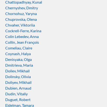
Chattopadhyay, Kunal
Chernyshev, Dmitry
Chornohuz, Yaryna
Chuprovska, Olena
Chvaher, Viktoriia
Cockrell-Ferre, Karina
Colin Lebedev, Anna
Collin, Jean François
Comeliau, Claire
Coynash, Halya
Denisyaka, Olga
Dmitrieva, Maria
Doliev, Mikhail
Dolinsky, Olivia
Doliyev, Mikhail
Dubien, Arnaud
Dudin, Vitaliy
Duguet, Robert
Eidelman, Tamara