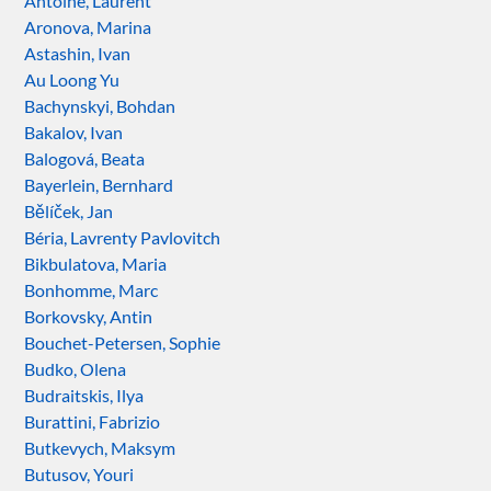
Antoine, Laurent
Aronova, Marina
Astashin, Ivan
Au Loong Yu
Bachynskyi, Bohdan
Bakalov, Ivan
Balogová, Beata
Bayerlein, Bernhard
Bělíček, Jan
Béria, Lavrenty Pavlovitch
Bikbulatova, Maria
Bonhomme, Marc
Borkovsky, Antin
Bouchet-Petersen, Sophie
Budko, Olena
Budraitskis, Ilya
Burattini, Fabrizio
Butkevych, Maksym
Butusov, Youri