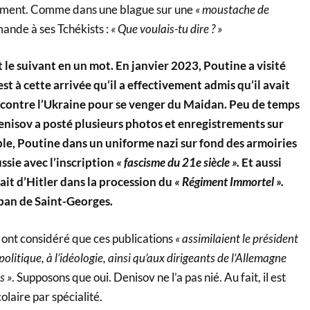
mment. Comme dans une blague sur une
« moustache de
mande à ses Tchékists :
« Que voulais-tu dire ? »
st le suivant en un mot. En janvier 2023, Poutine a visité
st à cette arrivée qu’il a effectivement admis qu’il avait
contre l’Ukraine pour se venger du Maidan. Peu de temps
Denisov a posté plusieurs photos et enregistrements sur
e, Poutine dans un uniforme nazi sur fond des armoiries
ssie avec l’inscription
« fascisme du 21e siècle ».
Et aussi
ait d’Hitler dans la procession du
« Régiment Immortel ».
ban de Saint-Georges.
l ont considéré que ces publications
« assimilaient le président
olitique, à l’idéologie, ainsi qu’aux dirigeants de l’Allemagne
s »
. Supposons que oui. Denisov ne l’a pas nié. Au fait, il est
olaire par spécialité.