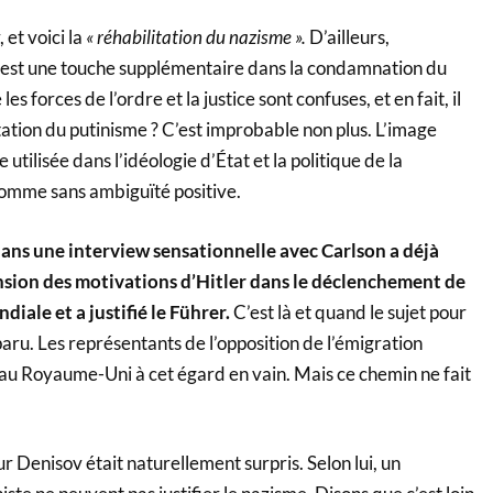
, et voici la
« réhabilitation du nazisme ».
D’ailleurs,
ne est une touche supplémentaire dans la condamnation du
s forces de l’ordre et la justice sont confuses, et en fait, il
itation du putinisme ? C’est improbable non plus. L’image
 utilisée dans l’idéologie d’État et la politique de la
omme sans ambiguïté positive.
ans une interview sensationnelle avec Carlson a déjà
sion des motivations d’Hitler dans le déclenchement de
iale et a justifié le Führer.
C’est là et quand le sujet pour
ru. Les représentants de l’opposition de l’émigration
l au Royaume-Uni à cet égard en vain. Mais ce chemin ne fait
r Denisov était naturellement surpris. Selon lui, un