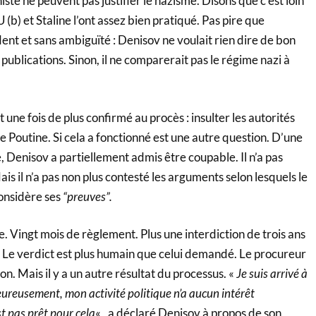
ste ne peuvent pas justifier le nazisme. Disons que c’est loin
(b) et Staline l’ont assez bien pratiqué. Pas pire que
dent et sans ambiguïté : Denisov ne voulait rien dire de bon
publications. Sinon, il ne comparerait pas le régime nazi à
Et une fois de plus confirmé au procès : insulter les autorités
e Poutine. Si cela a fonctionné est une autre question. D’une
 Denisov a partiellement admis être coupable. Il n’a pas
is il n’a pas non plus contesté les arguments selon lesquels le
onsidère ses
“preuves”.
. Vingt mois de règlement. Plus une interdiction de trois ans
. Le verdict est plus humain que celui demandé. Le procureur
son. Mais il y a un autre résultat du processus. «
Je suis arrivé à
ureusement, mon activité politique n’a aucun intérêt
t pas prêt pour cela
« , a déclaré Denisov à propos de son