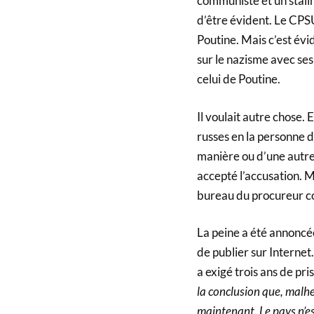
communiste et un stalini
d’être évident. Le CPSU 
Poutine. Mais c’est évi
sur le nazisme avec ses 
celui de Poutine.
Il voulait autre chose. 
russes en la personne d
manière ou d’une autre,
accepté l’accusation. Ma
bureau du procureur c
La peine a été annoncée
de publier sur Internet
a exigé trois ans de pri
la conclusion que, malhe
maintenant. Le pays n’es