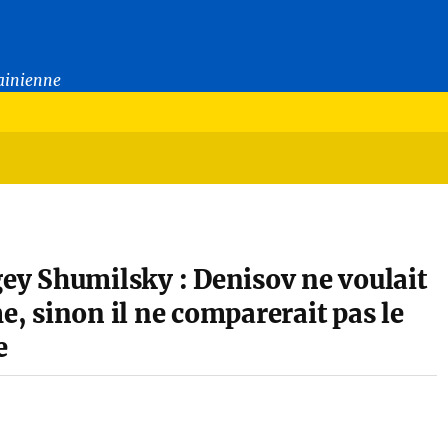
rainienne
gey Shumilsky : Denisov ne voulait
e, sinon il ne comparerait pas le
e