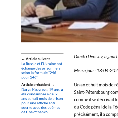
Dimitri Denisov, à gauch
← Article suivant
La Russie et l’Ukraine ont
échangé des prisonniers
Mise à jour : 18-04-20
selon la formule “246
pour 246”
Un an et huit mois de r
Article précédent →
Darya Kozyreva, 19 ans, a
Saint-Pétersbourg cont
été condamnée à deux
ans et huit mois de prison
comme il se décrivait l
pour une affiche anti-
du Code pénal de la Fé
guerre avec des poèmes
de Chevtchenko
précisément, il a compar