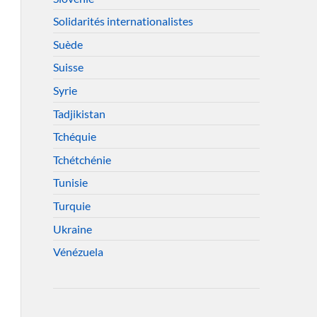
Solidarités internationalistes
Suède
Suisse
Syrie
Tadjikistan
Tchéquie
Tchétchénie
Tunisie
Turquie
Ukraine
Vénézuela