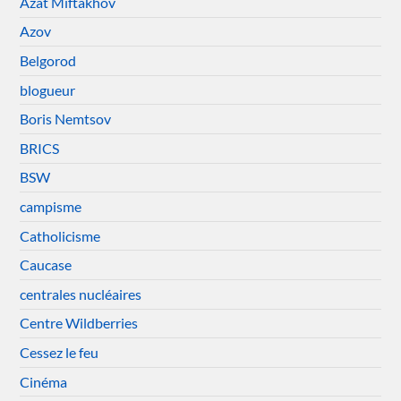
Azat Miftakhov
Azov
Belgorod
blogueur
Boris Nemtsov
BRICS
BSW
campisme
Catholicisme
Caucase
centrales nucléaires
Centre Wildberries
Cessez le feu
Cinéma