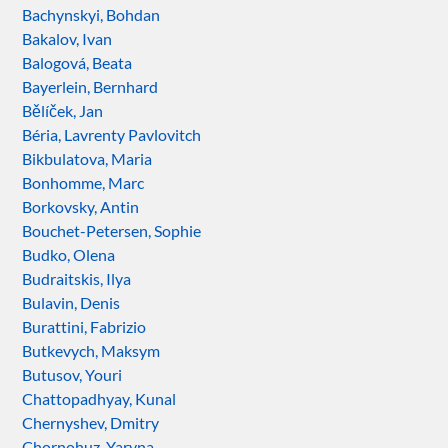
Bachynskyi, Bohdan
Bakalov, Ivan
Balogová, Beata
Bayerlein, Bernhard
Bělíček, Jan
Béria, Lavrenty Pavlovitch
Bikbulatova, Maria
Bonhomme, Marc
Borkovsky, Antin
Bouchet-Petersen, Sophie
Budko, Olena
Budraitskis, Ilya
Bulavin, Denis
Burattini, Fabrizio
Butkevych, Maksym
Butusov, Youri
Chattopadhyay, Kunal
Chernyshev, Dmitry
Chornohuz, Yaryna