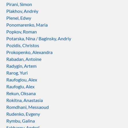
Pirani, Simon
Plakhov, Andréy
Plenel, Edwy
Ponomarenko, Maria
Popkov, Roman
Potarska, Nina / Baginsky, Andriy
Pozidis, Christos
Prokopenko, Alexandra
Rabadan, Antoine
Radygin, Artem
Rarog, Yuri
Raufoglou, Alex
Raufoglu, Alex
Rekun, Oksana
Rokitna, Anastasia
Romdhani, Messaoud
Rudenko, Evgeny
Rymbu, Galina
Sakharov, Andreï