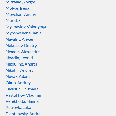
Mitralias, Yorgos
Molyar, Irena
Movchan, Andriy
Murid, El
Mykhaylov, Volodymyr
Myronyshena, Tania
Navalny, Alexei
Nekrasov, Dmitry
Nemets, Alexandre
Nevzlin, Leonid
Nikouline, Andreï
Nikulin, Andrey
Novak, Adam
Okun, Andrey
Oleksun, Snizhana
Pastukhov, Vladimir
Perekhoda, Hanna
Petrović, Luka
Piontkovsky, Andrei