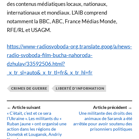
des contenus médiatiques locaux, nationaux,
internationaux et mondiaux. L’AIB comprend
notamment la BBC, ABC, France Médias Monde,
RFE/RL et USAGM.
https://www-radiosvoboda-org.translate.goog/a/news-
radio-svoboda-film-bucha-nahoroda-
dzhulay/33592506.html?
_x_tr_sl=auto&_x_tr_tl=fr&_x_tr_hl=fr
CRIMES DE GUERRE
LIBERTÉ D'INFORMATION
← Article suivant
Article précédent →
« C’était, c’est et ce sera
Une militante des droits des
l’Ukraine ». Les militants du «
animaux de Saransk a été
Ruban jaune » ont organisé une
arrêtée pour avoir soutenu des
action dans les régions de
prisonniers politiques
Donetsk et Lougansk, Andriy