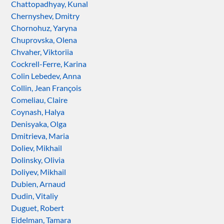
Chattopadhyay, Kunal
Chernyshev, Dmitry
Chornohuz, Yaryna
Chuprovska, Olena
Chvaher, Viktoriia
Cockrell-Ferre, Karina
Colin Lebedev, Anna
Collin, Jean François
Comeliau, Claire
Coynash, Halya
Denisyaka, Olga
Dmitrieva, Maria
Doliev, Mikhail
Dolinsky, Olivia
Doliyev, Mikhail
Dubien, Arnaud
Dudin, Vitaliy
Duguet, Robert
Eidelman, Tamara