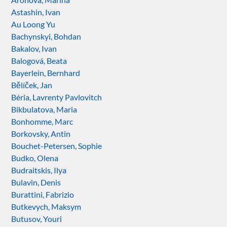
Astashin, Ivan
Au Loong Yu
Bachynskyi, Bohdan
Bakalov, Ivan
Balogová, Beata
Bayerlein, Bernhard
Bělíček, Jan
Béria, Lavrenty Pavlovitch
Bikbulatova, Maria
Bonhomme, Marc
Borkovsky, Antin
Bouchet-Petersen, Sophie
Budko, Olena
Budraitskis, Ilya
Bulavin, Denis
Burattini, Fabrizio
Butkevych, Maksym
Butusov, Youri