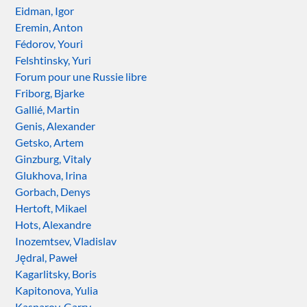
Eidman, Igor
Eremin, Anton
Fédorov, Youri
Felshtinsky, Yuri
Forum pour une Russie libre
Friborg, Bjarke
Gallié, Martin
Genis, Alexander
Getsko, Artem
Ginzburg, Vitaly
Glukhova, Irina
Gorbach, Denys
Hertoft, Mikael
Hots, Alexandre
Inozemtsev, Vladislav
Jędral, Paweł
Kagarlitsky, Boris
Kapitonova, Yulia
Kasparov, Garry