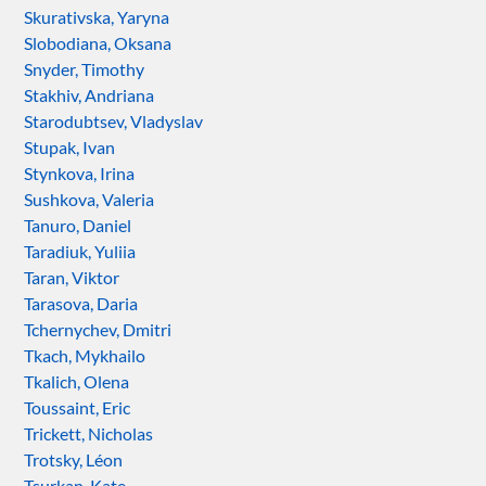
Skurativska, Yaryna
Slobodiana, Oksana
Snyder, Timothy
Stakhiv, Andriana
Starodubtsev, Vladyslav
Stupak, Ivan
Stynkova, Irina
Sushkova, Valeria
Tanuro, Daniel
Taradiuk, Yuliia
Taran, Viktor
Tarasova, Daria
Tchernychev, Dmitri
Tkach, Mykhailo
Tkalich, Olena
Toussaint, Eric
Trickett, Nicholas
Trotsky, Léon
Tsurkan, Kate