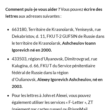
Comment puis-je vous aider ?
Vous pouvez
écrire des
lettres
aux adresses suivantes :
663180, Territoire de Krasnoïarsk, Yeniseysk, rue
Dekabristov, d. 11, FKU T-2 GUFSIN de Russie dans
le territoire de Krasnoïarsk,
Ashcheulov Ioann
Igorevich né en 2000.
433503, région d’Ulyanovsk, Dimitrovgrad, rue
Kalugina, d. 66, FKU T du Service pénitentiaire
fédéral de Russie dans la région
d’Oulianovsk,
Alexey Igorevich Ashcheulov, né en
2003.
Pour les lettres à John et Alexei, vous pouvez
également utiliser les services « F-Letter », ZT
(paiement par cartes russes) ou PrisonMail