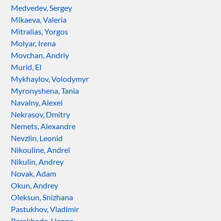
Medvedev, Sergey
Mikaeva, Valeria
Mitralias, Yorgos
Molyar, Irena
Movchan, Andriy
Murid, El
Mykhaylov, Volodymyr
Myronyshena, Tania
Navalny, Alexei
Nekrasov, Dmitry
Nemets, Alexandre
Nevzlin, Leonid
Nikouline, Andreï
Nikulin, Andrey
Novak, Adam
Okun, Andrey
Oleksun, Snizhana
Pastukhov, Vladimir
Perekhoda, Hanna