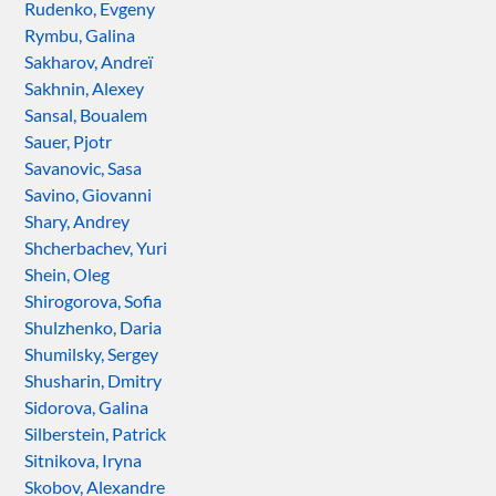
Rudenko, Evgeny
Rymbu, Galina
Sakharov, Andreï
Sakhnin, Alexey
Sansal, Boualem
Sauer, Pjotr
Savanovic, Sasa
Savino, Giovanni
Shary, Andrey
Shcherbachev, Yuri
Shein, Oleg
Shirogorova, Sofia
Shulzhenko, Daria
Shumilsky, Sergey
Shusharin, Dmitry
Sidorova, Galina
Silberstein, Patrick
Sitnikova, Iryna
Skobov, Alexandre