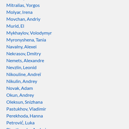
Mitralias, Yorgos
Molyar, Irena
Movchan, Andriy
Murid, El
Mykhaylov, Volodymyr
Myronyshena, Tania
Navalny, Alexei
Nekrasov, Dmitry
Nemets, Alexandre
Nevzlin, Leonid
Nikouline, Andreï
Nikulin, Andrey
Novak, Adam
Okun, Andrey
Oleksun, Snizhana
Pastukhov, Vladimir
Perekhoda, Hanna
Petrović, Luka