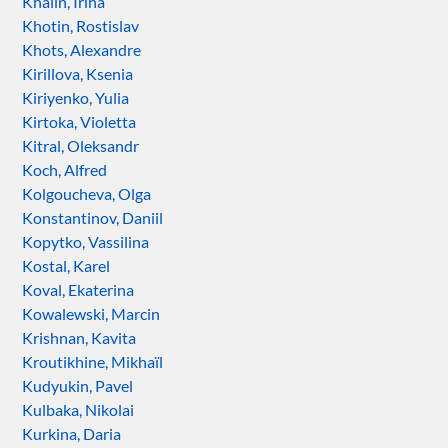
Khalin, Irina
Khotin, Rostislav
Khots, Alexandre
Kirillova, Ksenia
Kiriyenko, Yulia
Kirtoka, Violetta
Kitral, Oleksandr
Koch, Alfred
Kolgoucheva, Olga
Konstantinov, Daniil
Kopytko, Vassilina
Kostal, Karel
Koval, Ekaterina
Kowalewski, Marcin
Krishnan, Kavita
Kroutikhine, Mikhaïl
Kudyukin, Pavel
Kulbaka, Nikolai
Kurkina, Daria