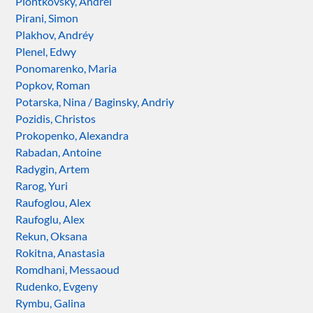
Piontkovsky, Andrei
Pirani, Simon
Plakhov, Andréy
Plenel, Edwy
Ponomarenko, Maria
Popkov, Roman
Potarska, Nina / Baginsky, Andriy
Pozidis, Christos
Prokopenko, Alexandra
Rabadan, Antoine
Radygin, Artem
Rarog, Yuri
Raufoglou, Alex
Raufoglu, Alex
Rekun, Oksana
Rokitna, Anastasia
Romdhani, Messaoud
Rudenko, Evgeny
Rymbu, Galina