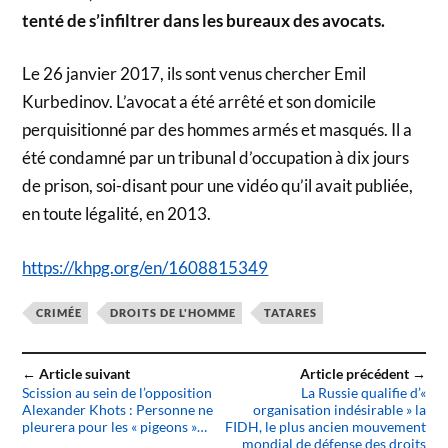
tenté de s’infiltrer dans les bureaux des avocats.
Le 26 janvier 2017, ils sont venus chercher Emil
Kurbedinov. L’avocat a été arrêté et son domicile
perquisitionné par des hommes armés et masqués. Il a
été condamné par un tribunal d’occupation à dix jours
de prison, soi-disant pour une vidéo qu’il avait publiée,
en toute légalité, en 2013.
https://khpg.org/en/1608815349
CRIMÉE
DROITS DE L'HOMME
TATARES
← Article suivant
Article précédent →
Scission au sein de l’opposition
La Russie qualifie d’«
Alexander Khots : Personne ne
organisation indésirable » la
pleurera pour les « pigeons »…
FIDH, le plus ancien mouvement
mondial de défense des droits