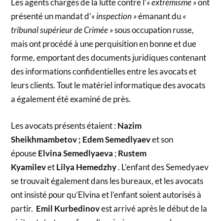
Les agents chargés de la lutte contre l’
« extrémisme »
ont
présenté un mandat d’
« inspection »
émanant du
«
tribunal supérieur de Crimée »
sous occupation russe,
mais ont procédé à une perquisition en bonne et due
forme, emportant des documents juridiques contenant
des informations confidentielles entre les avocats et
leurs clients. Tout le matériel informatique des avocats
a également été examiné de près.
Les avocats présents étaient :
Nazim
Sheikhmambetov ; Edem Semedlyaev
et son
épouse
Elvina Semedlyaeva
;
Rustem
Kyamilev
et
Lilya Hemedzhy
. L’enfant des Semedyaev
se trouvait également dans les bureaux, et les avocats
ont insisté pour qu’Elvina et l’enfant soient autorisés à
partir.
Emil Kurbedinov
est arrivé après le début de la