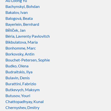
Au Loong Yu
Bachynskyi, Bohdan
Bakalov, Ivan
Balogová, Beata
Bayerlein, Bernhard
Bělíček, Jan
Béria, Lavrenty Pavlovitch
Bikbulatova, Maria
Bonhomme, Marc
Borkovsky, Antin
Bouchet-Petersen, Sophie
Budko, Olena
Budraitskis, Ilya
Bulavin, Denis
Burattini, Fabrizio
Butkevych, Maksym
Butusov, Youri
Chattopadhyay, Kunal
Chernyshev, Dmitry