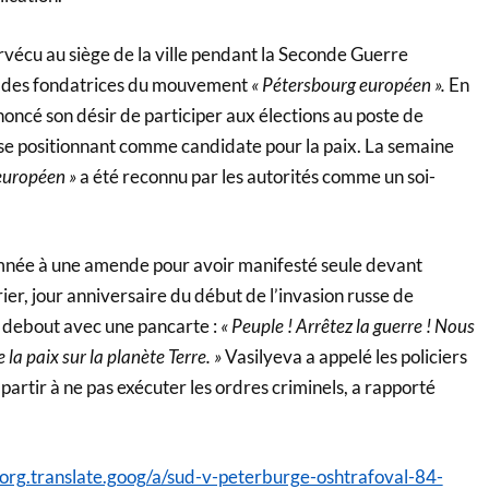
rvécu au siège de la ville pendant la Seconde Guerre
ne des fondatrices du mouvement
« Pétersbourg européen ».
En
noncé son désir de participer aux élections au poste de
, se positionnant comme candidate pour la paix. La semaine
européen »
a été reconnu par les autorités comme un soi-
mnée à une amende pour avoir manifesté seule devant
ier, jour anniversaire du début de l’invasion russe de
it debout avec une pancarte :
« Peuple ! Arrêtez la guerre ! Nous
a paix sur la planète Terre. »
Vasilyeva a appelé les policiers
partir à ne pas exécuter les ordres criminels, a rapporté
rg.translate.goog/a/sud-v-peterburge-oshtrafoval-84-