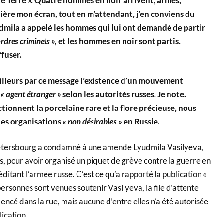
ète Terre ». Quatre hommes en noir arrivent, armés,
rière mon écran, tout en m’attendant, j’en conviens du
udmila a appelé les hommes qui lui ont demandé de partir
rdres criminels »,
et les hommes en noir sont partis.
fuser.
lleurs par ce message l’existence d’un mouvement
 « agent étranger »
selon les autorités russes. Je note.
ionnent la porcelaine rare et la flore précieuse, nous
des organisations
« non désirables »
en Russie.
Pétersbourg a condamné à une amende Lyudmila Vasilyeva,
, pour avoir organisé un piquet de grève contre la guerre en
réditant l’armée russe. C’est ce qu’a rapporté la publication
«
ersonnes sont venues soutenir Vasilyeva, la file d’attente
encé dans la rue, mais aucune d’entre elles n’a été autorisée
lication.