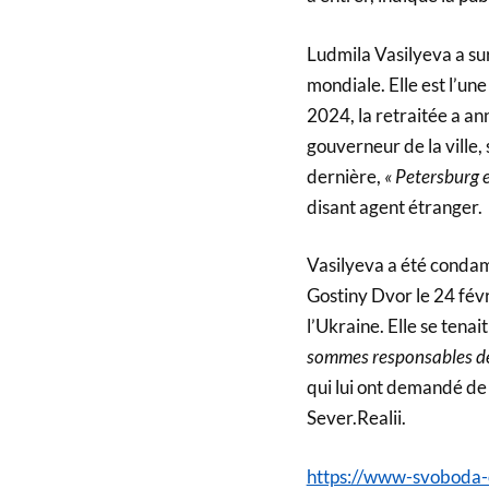
Ludmila Vasilyeva a su
mondiale. Elle est l’u
2024, la retraitée a an
gouverneur de la ville
dernière,
« Petersburg 
disant agent étranger.
Vasilyeva a été conda
Gostiny Dvor le 24 févr
l’Ukraine. Elle se tena
sommes responsables de l
qui lui ont demandé de 
Sever.Realii.
https://www-svoboda-o