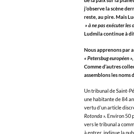
de la paix sur la plan
j’observe la scène der
reste, au pire. Mais L
» à ne pas exécuter les o
Ludmila continue à dif
Nous apprenons par ai
« Petersbug européen »,
Comme d’autres collect
assemblons les noms 
Un tribunal de Saint-
une habitante de 84 ans
vertu d’un article disc
Rotonda ».
Environ 50 p
vers le tribunal a comm
à entrer, indique la pub