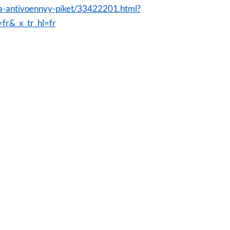
-za-antivoennyy-piket/33422201.html?
=fr&_x_tr_hl=fr