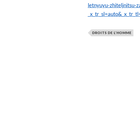
letnyuyu-zhiteljnitsu
_x_tr_sl=auto&_x_tr_tl
DROITS DE L'HOMME