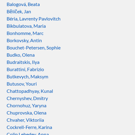
Balogová, Beata
Bělíček, Jan
Béria, Lavrenty Pavlovitch
Bikbulatova, Maria
Bonhomme, Marc
Borkovsky, Antin
Bouchet-Petersen, Sophie
Budko, Olena
Budraitskis, Ilya
Burattini, Fabrizio
Butkevych, Maksym
Butusov, Youri
Chattopadhyay, Kunal
Chernyshev, Dmitry
Chornohuz, Yaryna
Chuprovska, Olena
Chvaher, Viktoriia
Cockrell-Ferre, Karina
Colin Lebedev, Anna