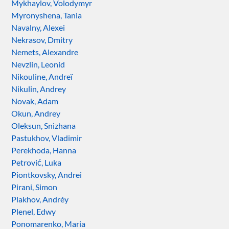
Mykhaylov, Volodymyr
Myronyshena, Tania
Navalny, Alexei
Nekrasov, Dmitry
Nemets, Alexandre
Nevzlin, Leonid
Nikouline, Andreï
Nikulin, Andrey
Novak, Adam
Okun, Andrey
Oleksun, Snizhana
Pastukhov, Vladimir
Perekhoda, Hanna
Petrović, Luka
Piontkovsky, Andrei
Pirani, Simon
Plakhov, Andréy
Plenel, Edwy
Ponomarenko, Maria