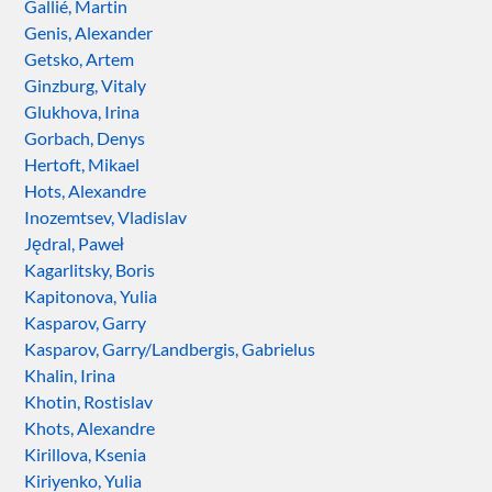
Gallié, Martin
Genis, Alexander
Getsko, Artem
Ginzburg, Vitaly
Glukhova, Irina
Gorbach, Denys
Hertoft, Mikael
Hots, Alexandre
Inozemtsev, Vladislav
Jędral, Paweł
Kagarlitsky, Boris
Kapitonova, Yulia
Kasparov, Garry
Kasparov, Garry/Landbergis, Gabrielus
Khalin, Irina
Khotin, Rostislav
Khots, Alexandre
Kirillova, Ksenia
Kiriyenko, Yulia