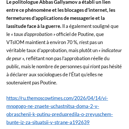
Le politologue Abbas Gallyamov a établi un lien
entre ce phénomène et les blocages d’internet, les
fermetures d’applications de messagerie et la
lassitude face à la guerre.
Il a également souligné que
le
« taux d’approbation »
officiel de Poutine, que
VTsIOM maintient à environ 70 %, n’est pas un
véritable taux d’approbation, mais plutôt un
« indicateur
de peur »,
reflétant non pas l’approbation réelle du
public, mais le nombre de personnes qui n’ont pas hésité
à déclarer aux sociologues de l’État qu’elles ne
soutenaient pas Poutine.
https://ru.themoscowtimes.com/2026/04/14/vi-
mnogogo-ne-znaete-uchastnitsa-doma-2-v-
obraschenii-k-putinu-predupredila-o-zreyuschem-
bunte-iz-za-situatsii-v-strane-a192639