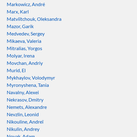
Markowicz, André
Marx, Karl
Matviïtchouk, Oleksandra
Mazor, Garik
Medvedev, Sergey
Mikaeva, Valeria
Mitralias, Yorgos
Molyar, Irena
Movchan, Andriy
Murid, El
Mykhaylov, Volodymyr
Myronyshena, Tania
Navalny, Alexei
Nekrasov, Dmitry
Nemets, Alexandre
Nevzlin, Leonid
Nikouline, Andreï
Nikulin, Andrey
Novak, Adam