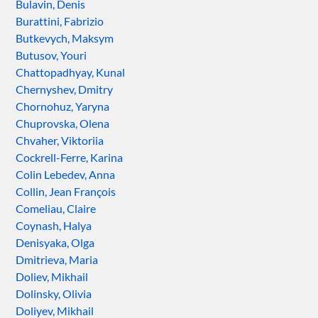
Bulavin, Denis
Burattini, Fabrizio
Butkevych, Maksym
Butusov, Youri
Chattopadhyay, Kunal
Chernyshev, Dmitry
Chornohuz, Yaryna
Chuprovska, Olena
Chvaher, Viktoriia
Cockrell-Ferre, Karina
Colin Lebedev, Anna
Collin, Jean François
Comeliau, Claire
Coynash, Halya
Denisyaka, Olga
Dmitrieva, Maria
Doliev, Mikhail
Dolinsky, Olivia
Doliyev, Mikhail