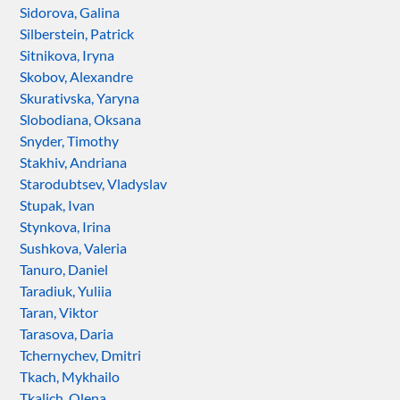
Sidorova, Galina
Silberstein, Patrick
Sitnikova, Iryna
Skobov, Alexandre
Skurativska, Yaryna
Slobodiana, Oksana
Snyder, Timothy
Stakhiv, Andriana
Starodubtsev, Vladyslav
Stupak, Ivan
Stynkova, Irina
Sushkova, Valeria
Tanuro, Daniel
Taradiuk, Yuliia
Taran, Viktor
Tarasova, Daria
Tchernychev, Dmitri
Tkach, Mykhailo
Tkalich, Olena