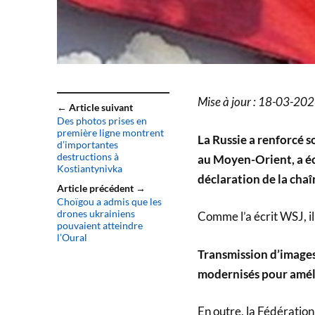
Mise à jour : 18-03-20
← Article suivant
Des photos prises en
première ligne montrent
La Russie a renforcé so
d’importantes
destructions à
au Moyen-Orient, a écr
Kostiantynivka
déclaration de la cha
Article précédent →
Choïgou a admis que les
drones ukrainiens
Comme l’a écrit WSJ, il 
pouvaient atteindre
l’Oural
Transmission d’images 
modernisés pour amélio
En outre, la Fédération 