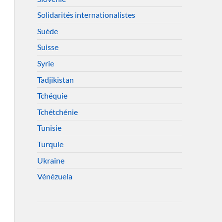
Solidarités internationalistes
Suède
Suisse
Syrie
Tadjikistan
Tchéquie
Tchétchénie
Tunisie
Turquie
Ukraine
Vénézuela