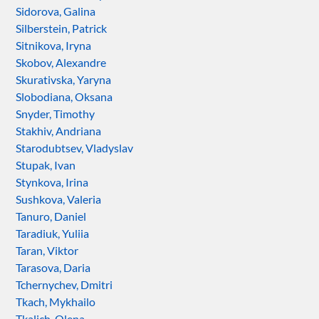
Sidorova, Galina
Silberstein, Patrick
Sitnikova, Iryna
Skobov, Alexandre
Skurativska, Yaryna
Slobodiana, Oksana
Snyder, Timothy
Stakhiv, Andriana
Starodubtsev, Vladyslav
Stupak, Ivan
Stynkova, Irina
Sushkova, Valeria
Tanuro, Daniel
Taradiuk, Yuliia
Taran, Viktor
Tarasova, Daria
Tchernychev, Dmitri
Tkach, Mykhailo
Tkalich, Olena