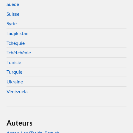
Suède
Suisse
Syrie
Tadjikistan
Tchéquie
Tchétchénie
Tunisie
Turquie
Ukraine
Vénézuela
Auteurs
Aaron, Lea/Taskin, Boruch