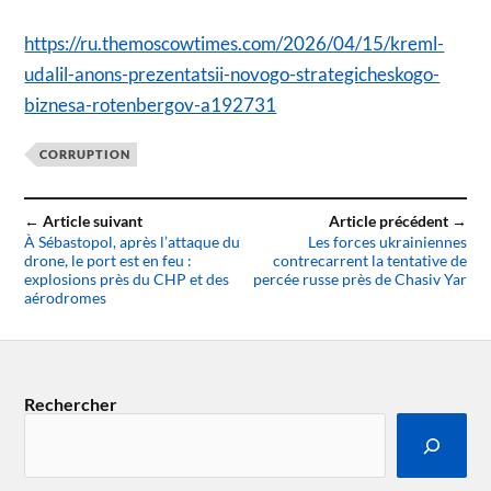
https://ru.themoscowtimes.com/2026/04/15/kreml-
udalil-anons-prezentatsii-novogo-strategicheskogo-
biznesa-rotenbergov-a192731
CORRUPTION
← Article suivant
Article précédent →
À Sébastopol, après l’attaque du
Les forces ukrainiennes
drone, le port est en feu :
contrecarrent la tentative de
explosions près du CHP et des
percée russe près de Chasiv Yar
aérodromes
Rechercher