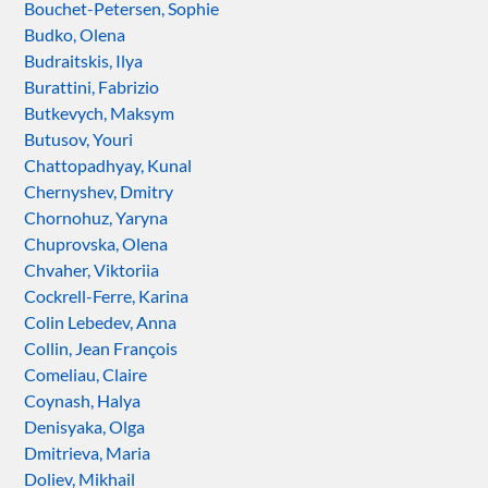
Bouchet-Petersen, Sophie
Budko, Olena
Budraitskis, Ilya
Burattini, Fabrizio
Butkevych, Maksym
Butusov, Youri
Chattopadhyay, Kunal
Chernyshev, Dmitry
Chornohuz, Yaryna
Chuprovska, Olena
Chvaher, Viktoriia
Cockrell-Ferre, Karina
Colin Lebedev, Anna
Collin, Jean François
Comeliau, Claire
Coynash, Halya
Denisyaka, Olga
Dmitrieva, Maria
Doliev, Mikhail