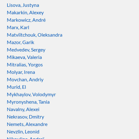
Lisova, Justyna
Makarkin, Alexey
Markowicz, André
Marx, Karl
Matviïtchouk, Oleksandra
Mazor, Garik
Medvedev, Sergey
Mikaeva, Valeria
Mitralias, Yorgos
Molyar, Irena
Movchan, Andriy
Murid, El
Mykhaylov, Volodymyr
Myronyshena, Tania
Navalny, Alexei
Nekrasov, Dmitry
Nemets, Alexandre
Nevzlin, Leonid
Nikouline, Andreï