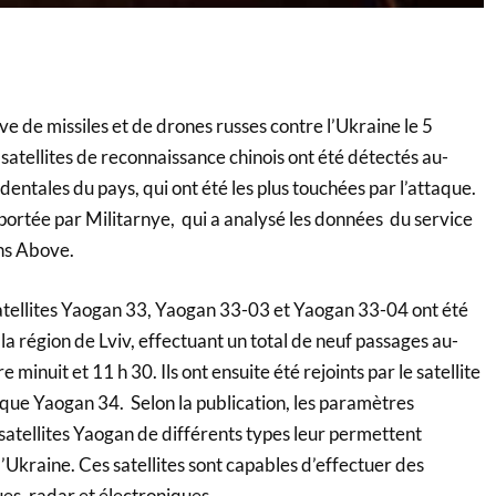
ve de missiles et de drones russes contre l’Ukraine le 5
 satellites de reconnaissance chinois ont été détectés au-
dentales du pays, qui ont été les plus touchées par l’attaque.
portée par Militarnye, qui a analysé les données du service
ns Above.
satellites Yaogan 33, Yaogan 33-03 et Yaogan 33-04 ont été
a région de Lviv, effectuant un total de neuf passages au-
 minuit et 11 h 30. Ils ont ensuite été rejoints par le satellite
que Yaogan 34. Selon la publication, les paramètres
satellites Yaogan de différents types leur permettent
’Ukraine. Ces satellites sont capables d’effectuer des
es, radar et électroniques.