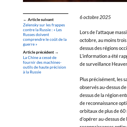
6 octobre 2025
← Article suivant
Zelensky sur les frappes
contre la Russie : « Les
Lors de l’attaque massi
Russes doivent
comprendre le coût de la
octobre, au moins trois
guerre »
dessus des régions occi
Article précédent →
L’information a été rap
La Chine a cessé de
fournir des machines-
de surveillance Heave
outils de haute précision
à la Russie
Plus précisément, les 
observés au-dessus de l
dessus de la région entre
de reconnaissance opti
orbitaux de plus de 60 
d’opérer au-dessus de l
reconnaissances optiqu