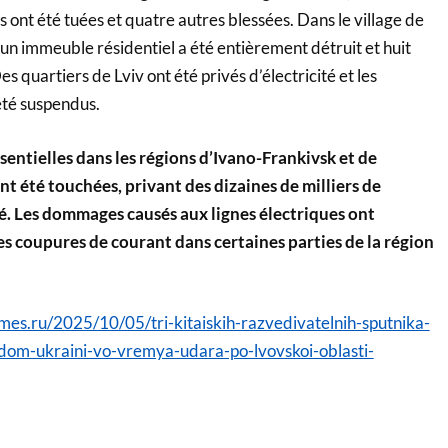
ont été tuées et quatre autres blessées. Dans le village de
 un immeuble résidentiel a été entièrement détruit et huit
quartiers de Lviv ont été privés d’électricité et les
été suspendus.
sentielles dans les régions d’Ivano-Frankivsk et de
t été touchées, privant des dizaines de milliers de
té. Les dommages causés aux lignes électriques ont
s coupures de courant dans certaines parties de la région
es.ru/2025/10/05/tri-kitaiskih-razvedivatelnih-sputnika-
adom-ukraini-vo-vremya-udara-po-lvovskoi-oblasti-