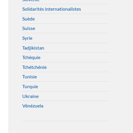
Solidarités internationalistes
Suède
Suisse
Syrie
Tadjikistan
Tchéquie
Tchétchénie
Tunisie
Turquie
Ukraine
Vénézuela