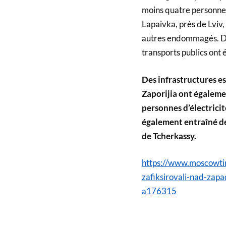
moins quatre personnes 
Lapaivka, près de Lviv,
autres endommagés. Des 
transports publics ont 
Des infrastructures es
Zaporijia ont égalemen
personnes d’électrici
également entraîné de
de Tcherkassy.
https://www.moscowtim
zafiksirovali-nad-zap
a176315