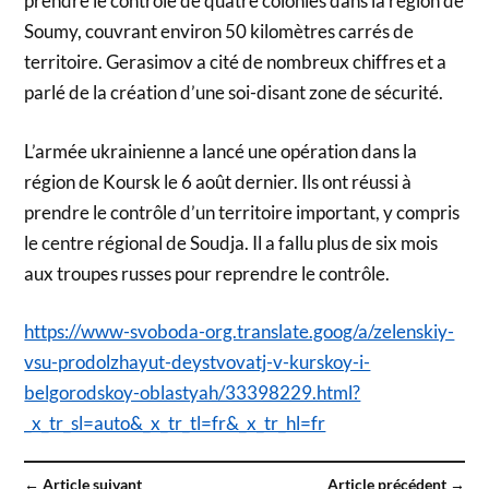
prendre le contrôle de quatre colonies dans la région de
Soumy, couvrant environ 50 kilomètres carrés de
territoire. Gerasimov a cité de nombreux chiffres et a
parlé de la création d’une soi-disant zone de sécurité.
L’armée ukrainienne a lancé une opération dans la
région de Koursk le 6 août dernier. Ils ont réussi à
prendre le contrôle d’un territoire important, y compris
le centre régional de Soudja. Il a fallu plus de six mois
aux troupes russes pour reprendre le contrôle.
https://www-svoboda-org.translate.goog/a/zelenskiy-
vsu-prodolzhayut-deystvovatj-v-kurskoy-i-
belgorodskoy-oblastyah/33398229.html?
_x_tr_sl=auto&_x_tr_tl=fr&_x_tr_hl=fr
← Article suivant
Article précédent →