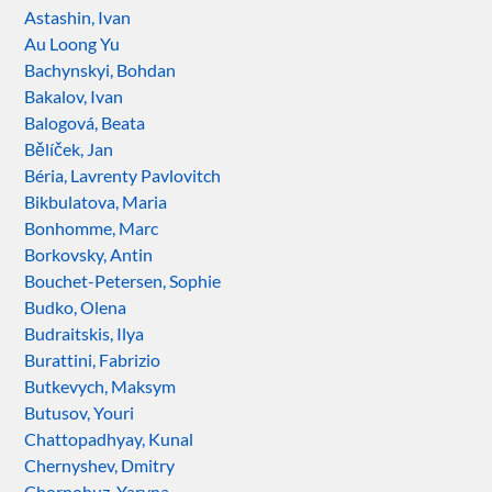
Astashin, Ivan
Au Loong Yu
Bachynskyi, Bohdan
Bakalov, Ivan
Balogová, Beata
Bělíček, Jan
Béria, Lavrenty Pavlovitch
Bikbulatova, Maria
Bonhomme, Marc
Borkovsky, Antin
Bouchet-Petersen, Sophie
Budko, Olena
Budraitskis, Ilya
Burattini, Fabrizio
Butkevych, Maksym
Butusov, Youri
Chattopadhyay, Kunal
Chernyshev, Dmitry
Chornohuz, Yaryna