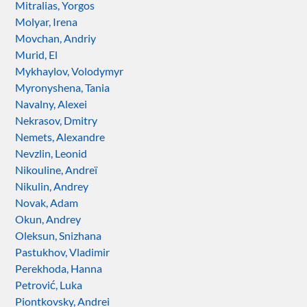
Mitralias, Yorgos
Molyar, Irena
Movchan, Andriy
Murid, El
Mykhaylov, Volodymyr
Myronyshena, Tania
Navalny, Alexei
Nekrasov, Dmitry
Nemets, Alexandre
Nevzlin, Leonid
Nikouline, Andreï
Nikulin, Andrey
Novak, Adam
Okun, Andrey
Oleksun, Snizhana
Pastukhov, Vladimir
Perekhoda, Hanna
Petrović, Luka
Piontkovsky, Andrei